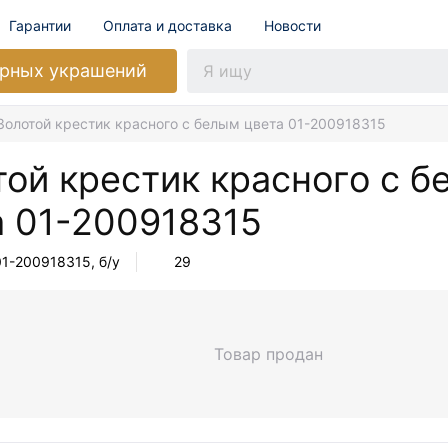
Гарантии
Оплата и доставка
Новости
рных украшений
Золотой крестик красного с белым цвета 01-200918315
той крестик красного с 
а
01-200918315
01-200918315
, б/у
29
Товар продан