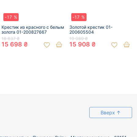
-17 %
-17 %
Крестик из красного с белым
Золотой крестик 01-
золота 01-200827667
200605504
18 837 ₴
19 089 ₴
15 698 ₴
15 908 ₴
Вверх
↑