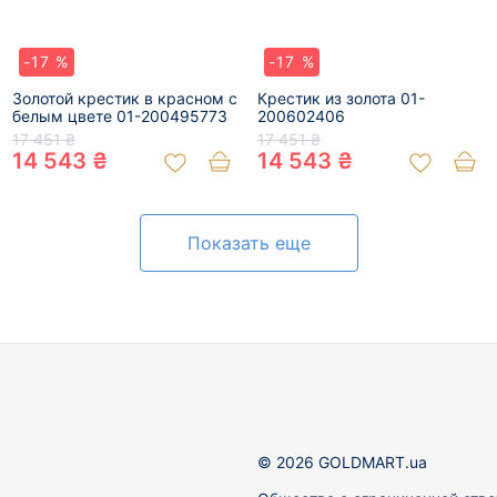
-17 %
-17 %
Золотой крестик в красном с
Крестик из золота 01-
белым цвете 01-200495773
200602406
17 451 ₴
17 451 ₴
14 543 ₴
14 543 ₴
Показать еще
© 2026 GOLDMART.ua