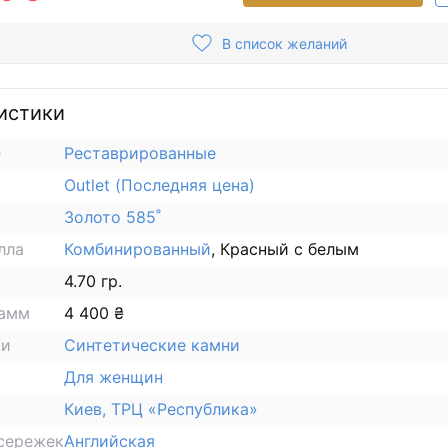
В список желаний
истики
е
Реставрированные
Outlet (Последняя цена)
Золото 585˚
лла
Комбинированный
, Красный с белым
4.70 гр.
рамм
4 400 ₴
ки
Синтетические камни
Для женщин
Киев, ТРЦ «Республика»
сережек
Английская