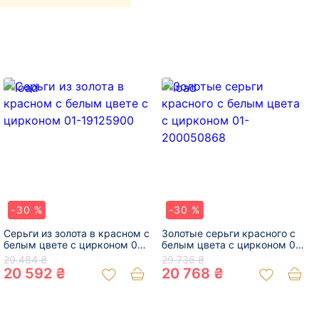
-30 %
-30 %
Серьги из золота в красном с
Золотые серьги красного с
белым цвете с цирконом 01-
белым цвета с цирконом 01-
19125900
200050868
29 484 ₴
29 736 ₴
20 592 ₴
20 768 ₴