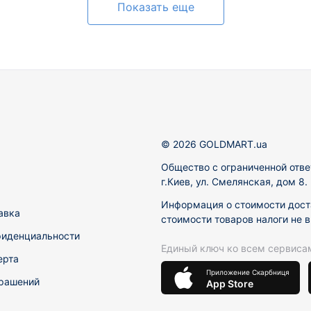
Показать еще
© 2026 GOLDMART.ua
Общество с ограниченной отве
г.Киев, ул. Смелянская, дом 8
Информация о стоимости доста
авка
стоимости товаров налоги не 
фиденциальности
Единый ключ ко всем сервиса
ерта
Приложение Скарбниця
рашений
App Store