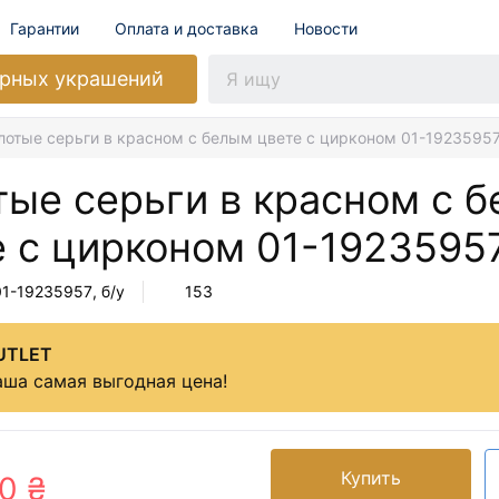
Гарантии
Оплата и доставка
Новости
рных украшений
лотые серьги в красном с белым цвете с цирконом 01-1923595
тые серьги в красном с 
е с цирконом
01-1923595
01-19235957
, б/у
153
UTLET
ша самая выгодная цена!
Купить
0 ₴