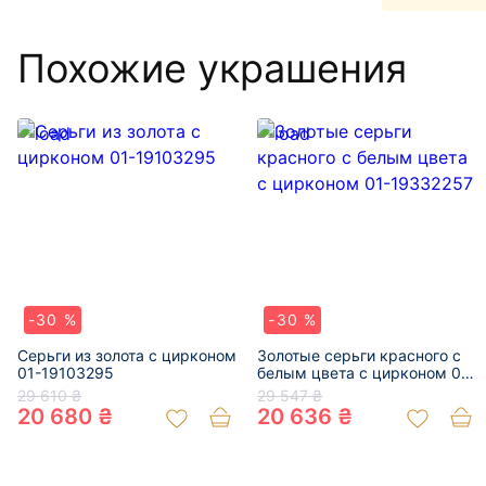
Похожие украшения
-30 %
-30 %
Серьги из золота с цирконом
Золотые серьги красного с
01-19103295
белым цвета с цирконом 01-
19332257
29 610 ₴
29 547 ₴
20 680 ₴
20 636 ₴