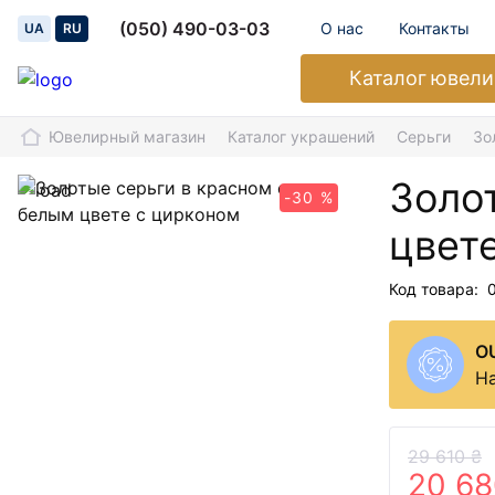
(050) 490-03-03
О нас
Контакты
UA
RU
Каталог
ювели
Ювелирный магазин
Каталог украшений
Серьги
Зо
Золо
-30 %
цвет
Код товара:
O
На
29 610 ₴
20 68