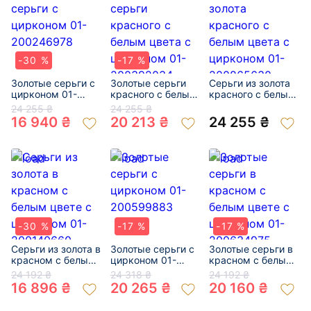
-30 %
-17 %
Золотые серьги с
Золотые серьги
Серьги из золота
цирконом 01-
красного с белым
красного с белым
200246978
цвета с цирконом
цвета с цирконом
24 255 ₴
24 255 ₴
01-200392034
01-200865630
16 940 ₴
20 213 ₴
24 255 ₴
-30 %
-17 %
-17 %
Серьги из золота в
Золотые серьги с
Золотые серьги в
красном с белым
цирконом 01-
красном с белым
цвете с цирконом
200599883
цвете с цирконом
24 192 ₴
24 318 ₴
24 192 ₴
01-200140660
01-200634975
16 896 ₴
20 265 ₴
20 160 ₴