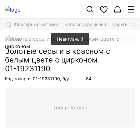
Ювелирный магазин
Каталог украшений
Серьги
Зо
Неактивный
Золотые серьги в красном с
белым цвете с цирконом
01-19231190
Код товара:
01-19231190
, б/у
84
Товар продан