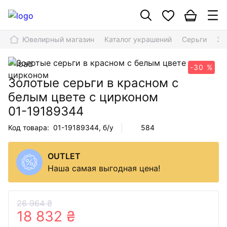
Ювелирный магазин
Каталог украшений
Серьги
Зо
-30 %
Золотые серьги в красном с
белым цвете с цирконом
01-19189344
Код товара:
01-19189344
, б/у
584
OUTLET
Наша самая выгодная цена!
26 964 ₴
18 832 ₴