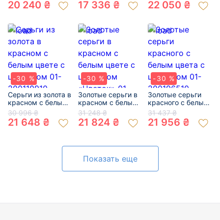
20 240 ₴
17 336 ₴
22 050 ₴
-30 %
-30 %
-30 %
Серьги из золота в
Золотые серьги в
Золотые серьги
красном с белым
красном с белым
красного с белым
цвете с цирконом
цвете с цирконом
цвета с цирконом
30 996 ₴
31 248 ₴
31 437 ₴
01-200110910
«Цветок» 01-
01-200196510
21 648 ₴
21 824 ₴
21 956 ₴
200214828
Показать еще