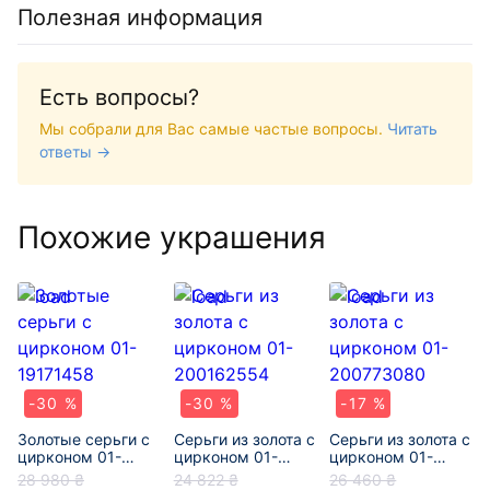
Полезная информация
Есть вопросы?
Мы собрали для Вас самые частые вопросы.
Читать
ответы →
Похожие украшения
-30 %
-30 %
-17 %
Золотые серьги с
Серьги из золота с
Серьги из золота с
цирконом 01-
цирконом 01-
цирконом 01-
19171458
200162554
200773080
28 980 ₴
24 822 ₴
26 460 ₴