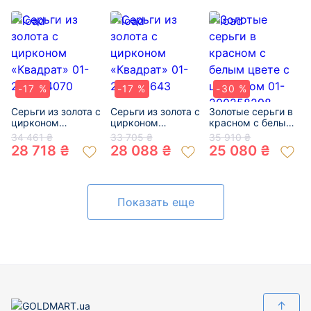
-17 %
-17 %
-30 %
Серьги из золота с
Серьги из золота с
Золотые серьги в
цирконом
цирконом
красном с белым
«Квадрат» 01-
«Квадрат» 01-
цвете с цирконом
34 461 ₴
33 705 ₴
35 910 ₴
200504070
200510643
01-200258298
28 718 ₴
28 088 ₴
25 080 ₴
Показать еще
↑