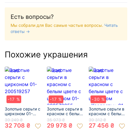
Есть вопросы?
Мы собрали для Вас самые частые вопросы.
Читать
ответы →
Похожие украшения
-17 %
-17 %
-30 %
Золотые серьги с
Золотые серьги в
Золотые серьги в
цирконом 01-
красном с белым
красном с белым
200519257
цвете с цирконом
цвете с цирконом
39 249 ₴
35 973 ₴
39 312 ₴
01-200572955
«Квадраты» 01-
32 708 ₴
29 978 ₴
27 456 ₴
200214121