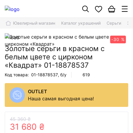
Ювелирный магазин
Каталог украшений
Серьги
Зо
-30 %
Золотые серьги в красном с
белым цвете с цирконом
«Квадрат»
01-18878537
Код товара:
01-18878537
, б/у
619
OUTLET
Наша самая выгодная цена!
45 360 ₴
31 680 ₴