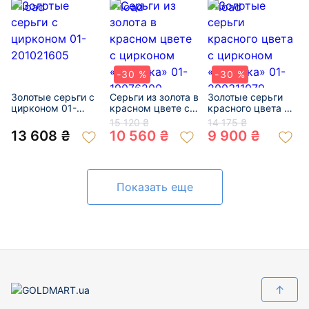
-30 %
-30 %
Золотые серьги с
Серьги из золота в
Золотые серьги
цирконом 01-
красном цвете с
красного цвета с
201021605
цирконом
цирконом
15 120 ₴
14 175 ₴
«Бабочка» 01-
«Бабочка» 01-
13 608 ₴
10 560 ₴
9 900 ₴
19076200
200311079
Показать еще
↑