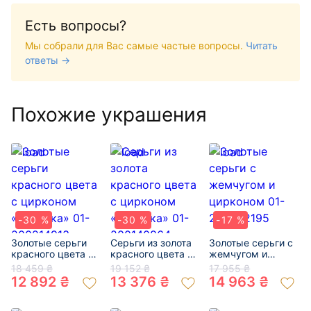
Есть вопросы?
Мы собрали для Вас самые частые вопросы.
Читать
ответы →
Похожие украшения
-30 %
-30 %
-17 %
Золотые серьги
Серьги из золота
Золотые серьги с
красного цвета с
красного цвета с
жемчугом и
цирконом
цирконом
цирконом 01-
18 459 ₴
19 152 ₴
17 955 ₴
«Бабочка» 01-
«Бабочка» 01-
200632195
12 892 ₴
13 376 ₴
14 963 ₴
200214913
200140864