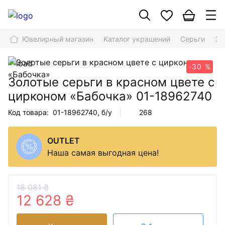
Ювелирный магазин
Каталог украшений
Серьги
Зо
-30 %
Золотые серьги в красном цвете с
цирконом «Бабочка»
01-18962740
Код товара:
01-18962740
, б/у
268
OUTLET
Наша самая выгодная цена!
18 081 ₴
12 628 ₴