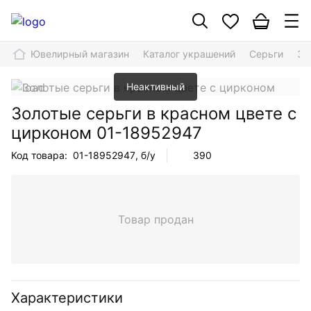
Ювелирный магазин
Каталог украшений
Серьги
Зо
Неактивный
Золотые серьги в красном цвете с
цирконом
01-18952947
Код товара:
01-18952947
, б/у
390
Товар продан
Характеристики