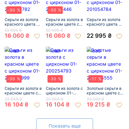
-30 %
-30 %
Серьги из золота
Серьги из золота в
Серьги из золота
красного цвета с
красном цвете с
красного цвета с
цирконом 01-
цирконом 01-
цирконом 01-
22 995 ₴
22 995 ₴
200296782
200353446
201054784
16 060 ₴
16 060 ₴
22 995 ₴
-30 %
-30 %
-17 %
Серьги из золота в
Серьги из золота с
Золотые серьги в
красном цвете с
цирконом 01-
красном цвете с
цирконом 01-
200254793
цирконом 01-
23 058 ₴
23 058 ₴
23 058 ₴
200122999
200585555
16 104 ₴
16 104 ₴
19 215 ₴
Показать еще