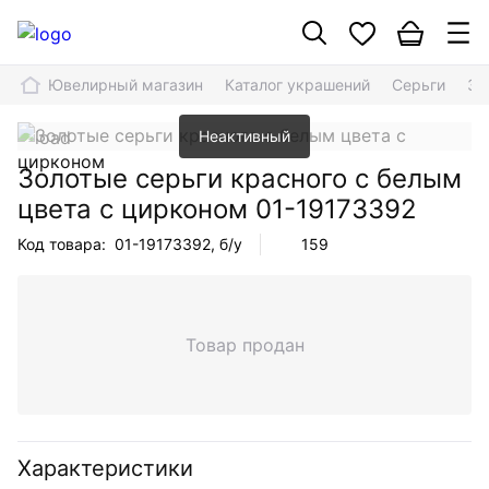
Ювелирный магазин
Каталог украшений
Серьги
Зо
Неактивный
Золотые серьги красного с белым
цвета с цирконом
01-19173392
Код товара:
01-19173392
, б/у
159
Товар продан
Характеристики