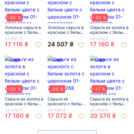
-30 %
-30 %
Золотые серьги в
Золотые серьги в
Серьги из золота в
красном с белым
красном с белым
красном с белым
цвете с цирконом
цвете с цирконом
цвете с цирконом
24 507 ₴
24 570 ₴
01-200246944
01-200922101
01-19256870
17 116 ₴
24 507 ₴
17 160 ₴
-30 %
-30 %
-17 %
Серьги из золота в
Серьги из
Серьги из золота в
красном с белым
красного с белым
красном с белым
цвете с цирконом
золота с цирконом
цвете с цирконом
24 570 ₴
24 444 ₴
24 444 ₴
01-200162577
01-200379268
01-200570425
17 160 ₴
17 072 ₴
20 370 ₴