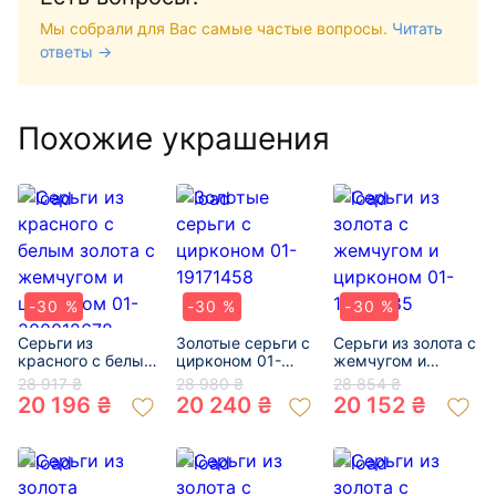
Мы собрали для Вас самые частые вопросы.
Читать
ответы →
Похожие украшения
-30 %
-30 %
-30 %
Серьги из
Золотые серьги с
Серьги из золота с
красного с белым
цирконом 01-
жемчугом и
золота с
19171458
цирконом 01-
28 917 ₴
28 980 ₴
28 854 ₴
жемчугом и
19177285
20 196 ₴
20 240 ₴
20 152 ₴
цирконом 01-
200012678