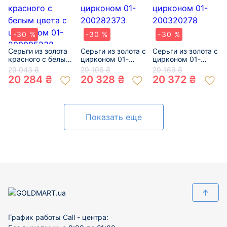
-30 %
-30 %
-30 %
Серьги из золота
Серьги из золота с
Серьги из золота с
красного с белым
цирконом 01-
цирконом 01-
цвета с цирконом
200282373
200320278
29 043 ₴
29 106 ₴
29 169 ₴
01-200095238
20 284 ₴
20 328 ₴
20 372 ₴
Показать еще
↑
График работы Call - центра: