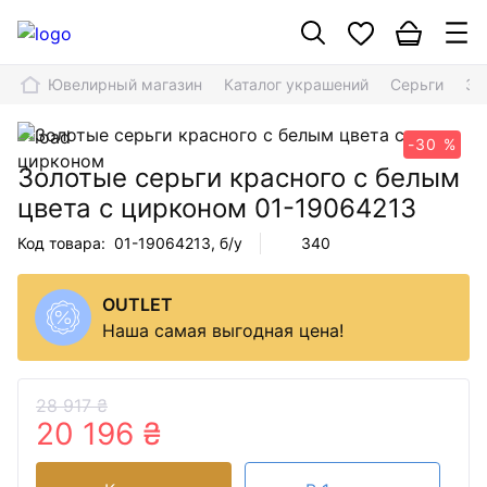
Ювелирный магазин
Каталог украшений
Серьги
Зо
-30 %
Золотые серьги красного с белым
цвета с цирконом
01-19064213
Код товара:
01-19064213
, б/у
340
OUTLET
Наша самая выгодная цена!
28 917 ₴
20 196 ₴