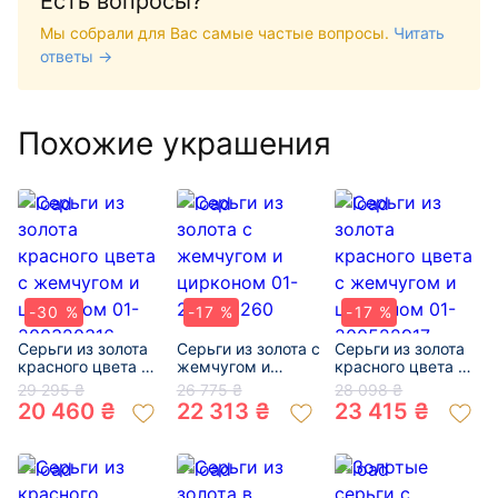
Есть вопросы?
Мы собрали для Вас самые частые вопросы.
Читать
ответы →
Похожие украшения
-30 %
-17 %
-17 %
Серьги из золота
Серьги из золота с
Серьги из золота
красного цвета с
жемчугом и
красного цвета с
жемчугом и
цирконом 01-
жемчугом и
29 295 ₴
26 775 ₴
28 098 ₴
цирконом 01-
200519260
цирконом 01-
20 460 ₴
22 313 ₴
23 415 ₴
200320316
200522917