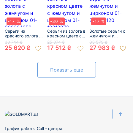
-17 %
-30 %
-17 %
Серьги из
Серьги из золота в
Золотые серьги с
красного золота с
красном цвете с
жемчугом и
жемчугом и
жемчугом и
цирконом 01-
30 744 ₴
25 074 ₴
33 579 ₴
цирконом 01-
цирконом 01-
200613120
25 620 ₴
17 512 ₴
27 983 ₴
200364659
19313073
Показать еще
↑
График работы Call - центра: