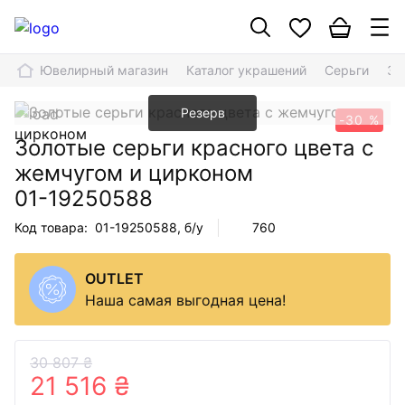
Ювелирный магазин
Каталог украшений
Серьги
Зо
Резерв
-30 %
Золотые серьги красного цвета с
жемчугом и цирконом
01-19250588
Код товара:
01-19250588
, б/у
760
OUTLET
Наша самая выгодная цена!
30 807 ₴
21 516 ₴