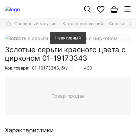
Ювелирный магазин
Каталог украшений
Серьги
Зо
Неактивный
Золотые серьги красного цвета с
цирконом
01-19173343
Код товара:
01-19173343
, б/у
430
Товар продан
Характеристики