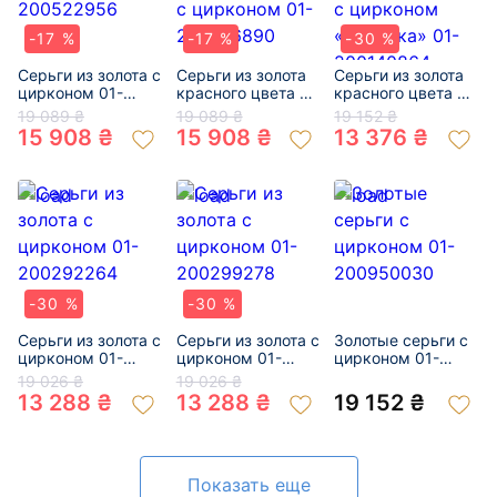
-17 %
-17 %
-30 %
Серьги из золота с
Серьги из золота
Серьги из золота
цирконом 01-
красного цвета с
красного цвета с
200522956
цирконом 01-
цирконом
19 089 ₴
19 089 ₴
19 152 ₴
200796890
«Бабочка» 01-
15 908 ₴
15 908 ₴
13 376 ₴
200140864
-30 %
-30 %
Серьги из золота с
Серьги из золота с
Золотые серьги с
цирконом 01-
цирконом 01-
цирконом 01-
200292264
200299278
200950030
19 026 ₴
19 026 ₴
13 288 ₴
13 288 ₴
19 152 ₴
Показать еще