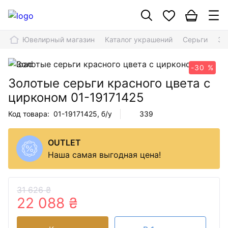
Ювелирный магазин
Каталог украшений
Серьги
Зо
-30 %
Золотые серьги красного цвета с
цирконом
01-19171425
Код товара:
01-19171425
, б/у
339
OUTLET
Наша самая выгодная цена!
31 626 ₴
22 088 ₴