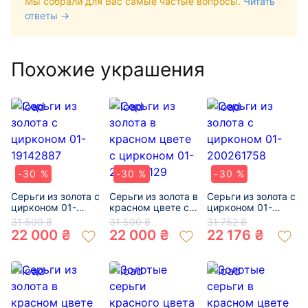
Мы собрали для Вас самые частые вопросы.
Читать
ответы →
Похожие украшения
-30 %
-30 %
-30 %
Серьги из золота с
Серьги из золота в
Серьги из золота с
цирконом 01-
красном цвете с
цирконом 01-
19142887
цирконом 01-
200261758
31 500 ₴
31 500 ₴
31 752 ₴
200218129
22 000 ₴
22 000 ₴
22 176 ₴