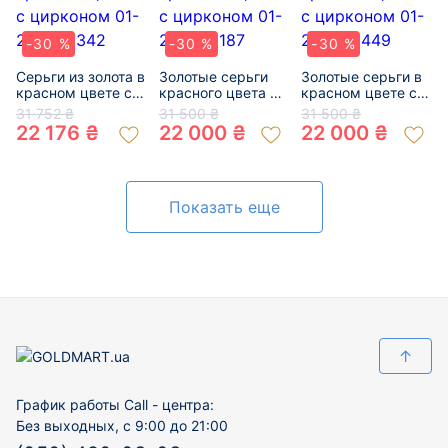
-30 %
-30 %
-30 %
Серьги из золота в
Золотые серьги
Золотые серьги в
красном цвете с
красного цвета с
красном цвете с
цирконом 01-
цирконом 01-
цирконом 01-
31 752 ₴
31 500 ₴
31 500 ₴
200305342
200335187
200353449
22 176 ₴
22 000 ₴
22 000 ₴
Показать еще
↑
График работы Call - центра:
Без выходных, с 9:00 до 21:00