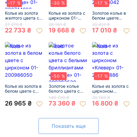
-17 %
-30 %
-17 %
Колье из золота
Колье из золота с
Золотое колье в
желтого цвета с
цирконом 01-
белом цвете
цирконом
200346815
«Девушка» 01-
27 279 ₴
28 161 ₴
20 412 ₴
«Сердце» 01-
200576042
22 733 ₴
19 668 ₴
17 010 ₴
200744096
-50 %
-17 %
Колье из золота в
Золотое колье
Колье из золота с
белом цвете с
белого цвета с
цирконом
цирконом 01-
белыми
«Клевер» 01-
146 720 ₴
20 160 ₴
200986050
бриллиантами
200781886
26 965 ₴
73 360 ₴
16 800 ₴
«Сердце» 01-
200383529
Показать еще