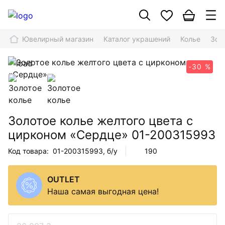
Ювелирный магазин
Каталог украшений
Колье
Зол
-30 %
Золотое колье желтого цвета с
цирконом «Сердце»
01-200315993
Код товара:
01-200315993
, б/у
190
OUTLET
Наша самая выгодная цена!