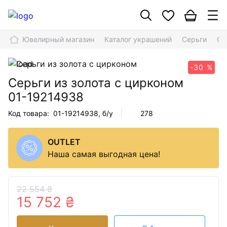
Ювелирный магазин
Каталог украшений
Серьги
Се
-30 %
Серьги из золота с цирконом
01-19214938
Код товара:
01-19214938
, б/у
278
OUTLET
Наша самая выгодная цена!
22 554 ₴
15 752 ₴