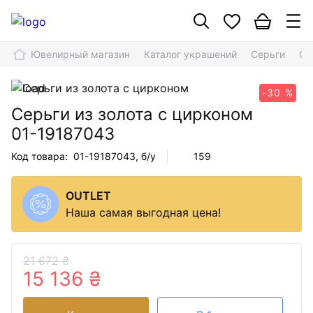
Ювелирный магазин
Каталог украшений
Серьги
Се
-30 %
Серьги из золота с цирконом
01-19187043
Код товара:
01-19187043
, б/у
159
OUTLET
Наша самая выгодная цена!
21 672 ₴
15 136 ₴