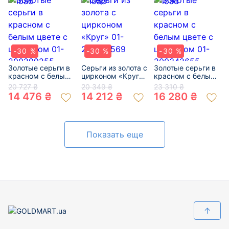
-30 %
-30 %
-30 %
Золотые серьги в
Серьги из золота с
Золотые серьги в
красном с белым
цирконом «Круг»
красном с белым
цвете с цирконом
01-200149569
цвете с цирконом
20 727 ₴
20 349 ₴
23 310 ₴
01-200299255
01-200342655
14 476 ₴
14 212 ₴
16 280 ₴
Показать еще
↑