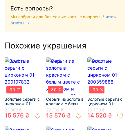
Есть вопросы?
Мы собрали для Вас самые частые вопросы.
Читать
ответы →
Похожие украшения
-30 %
-30 %
-30 %
Золотые серьги с
Серьги из золота в
Золотые серьги с
цирконом 01-
красном с белым
цирконом 01-
200107832
цвете с жемчугом
200359888
22 302 ₴
22 302 ₴
20 790 ₴
и цирконом 01-
15 576 ₴
15 576 ₴
14 520 ₴
200164432