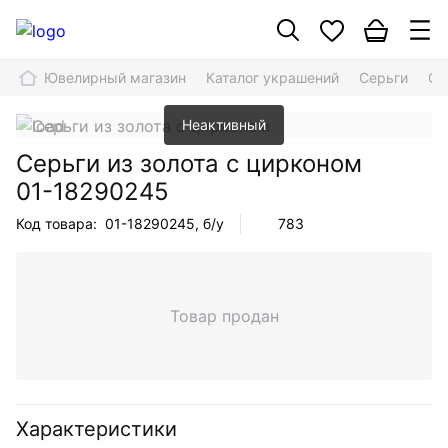
Ювелирный магазин
Каталог украшений
Серьги
Се
Неактивный
Серьги из золота с цирконом
01-18290245
Код товара:
01-18290245
, б/у
783
Товар продан
Характеристики