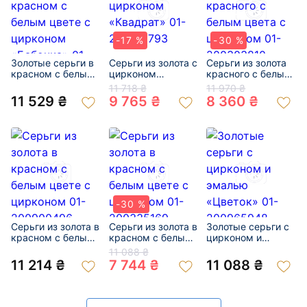
-17 %
-30 %
Золотые серьги в
Серьги из золота с
Серьги из золота
красном с белым
цирконом
красного с белым
цвете с цирконом
«Квадрат» 01-
цвета с цирконом
11 718 ₴
11 970 ₴
«Бабочка» 01-
200401793
01-200303810
11 529 ₴
9 765 ₴
8 360 ₴
200829659
-30 %
Серьги из золота в
Серьги из золота в
Золотые серьги с
красном с белым
красном с белым
цирконом и
цвете с цирконом
цвете с цирконом
эмалью «Цветок»
11 088 ₴
01-200900496
01-200335169
01-200965948
11 214 ₴
7 744 ₴
11 088 ₴