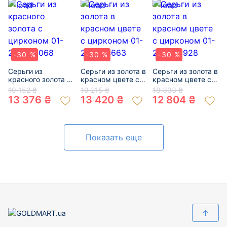
-30 %
-30 %
-30 %
Серьги из
Серьги из золота в
Серьги из золота в
красного золота с
красном цвете с
красном цвете с
цирконом 01-
цирконом 01-
цирконом 01-
19 152 ₴
19 215 ₴
18 333 ₴
200200068
200304663
200359928
13 376 ₴
13 420 ₴
12 804 ₴
Показать еще
↑