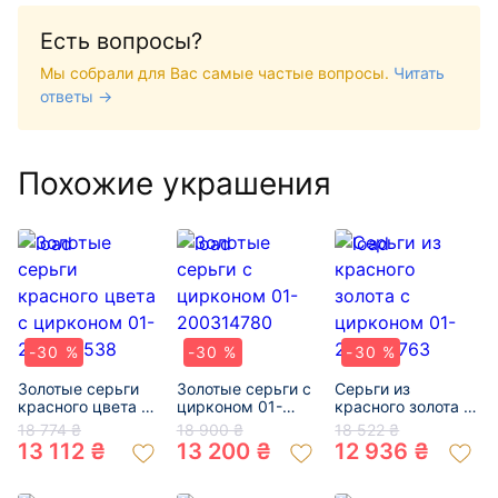
Есть вопросы?
Мы собрали для Вас самые частые вопросы.
Читать
ответы →
Похожие украшения
-30 %
-30 %
-30 %
Золотые серьги
Золотые серьги с
Серьги из
красного цвета с
цирконом 01-
красного золота с
цирконом 01-
200314780
цирконом 01-
18 774 ₴
18 900 ₴
18 522 ₴
200070538
200188763
13 112 ₴
13 200 ₴
12 936 ₴