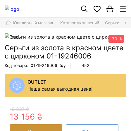
Ювелирный магазин
Каталог украшений
Серьги
Се
-30 %
Серьги из золота в красном цвете
с цирконом
01-19246006
Код товара:
01-19246006
, б/у
452
OUTLET
Наша самая выгодная цена!
18 837 ₴
13 156 ₴