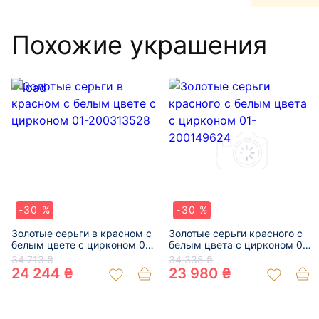
Похожие украшения
-30 %
-30 %
Золотые серьги в красном с
Золотые серьги красного с
белым цвете с цирконом 01-
белым цвета с цирконом 01-
200313528
200149624
34 713 ₴
34 335 ₴
24 244 ₴
23 980 ₴