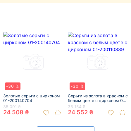
-30 %
-30 %
Золотые серьги с цирконом
Серьги из золота в красном с
01-200140704
белым цвете с цирконом 01-
200110889
35 091 ₴
35 154 ₴
24 508 ₴
24 552 ₴