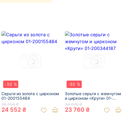
-30 %
-30 %
Серьги из золота с цирконом
Золотые серьги с жемчугом
01-200155484
и цирконом «Круги» 01-
200344187
35 154 ₴
34 020 ₴
24 552 ₴
23 760 ₴