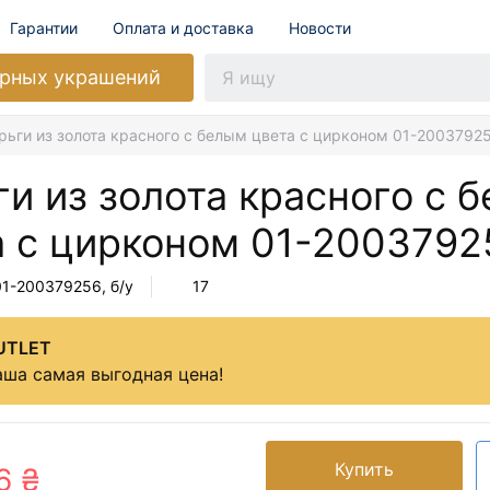
Гарантии
Оплата и доставка
Новости
рных украшений
рьги из золота красного с белым цвета с цирконом 01-2003792
и из золота красного с 
а с цирконом
01-2003792
01-200379256
, б/у
17
UTLET
ша самая выгодная цена!
Купить
6 ₴