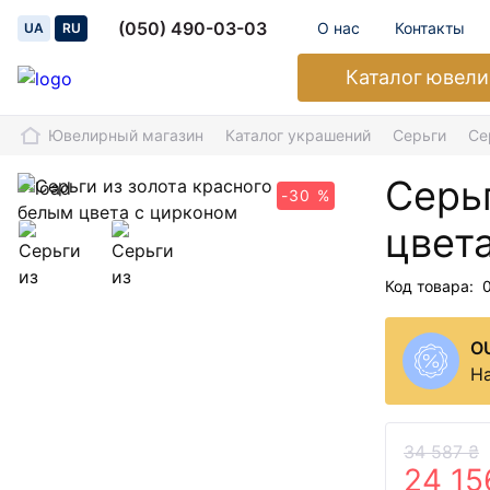
(050) 490-03-03
О нас
Контакты
UA
RU
Каталог
ювели
Ювелирный магазин
Каталог украшений
Серьги
Се
Серьг
-30 %
цвет
Код товара:
O
На
34 587 ₴
24 15