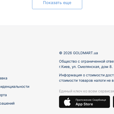
Показать еще
© 2026 GOLDMART.ua
Общество с ограниченной отве
г.Киев, ул. Смелянская, дом 8
Информация о стоимости доста
авка
стоимости товаров налоги не 
фиденциальности
Единый ключ ко всем сервиса
ерта
Приложение Скарбниця
рашений
App Store