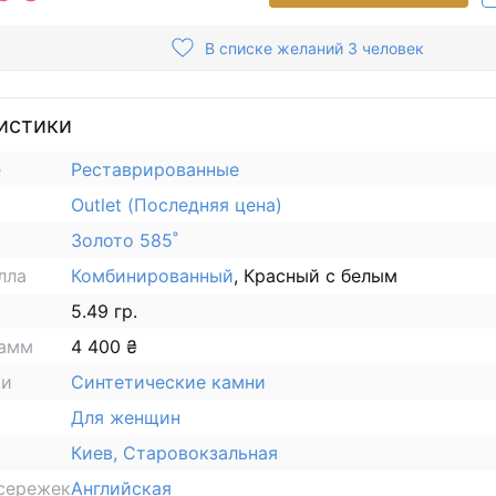
В списке желаний 3 человек
истики
е
Реставрированные
Outlet (Последняя цена)
Золото 585˚
лла
Комбинированный
, Красный с белым
5.49 гр.
рамм
4 400 ₴
ки
Синтетические камни
Для женщин
Киев, Старовокзальная
сережек
Английская