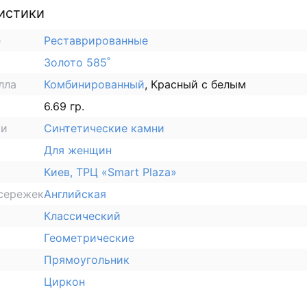
истики
е
Реставрированные
Золото 585˚
лла
Комбинированный
, Красный с белым
6.69 гр.
ки
Синтетические камни
Для женщин
Киев, ТРЦ «Smart Plaza»
сережек
Английская
Классический
Геометрические
Прямоугольник
Циркон