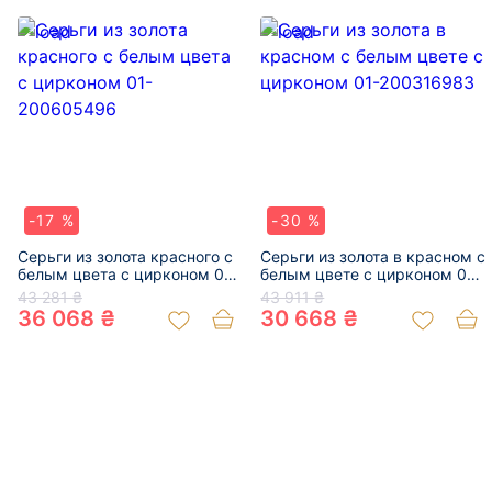
-17 %
-30 %
Серьги из золота красного с
Серьги из золота в красном с
белым цвета с цирконом 01-
белым цвете с цирконом 01-
200605496
200316983
43 281 ₴
43 911 ₴
36 068 ₴
30 668 ₴