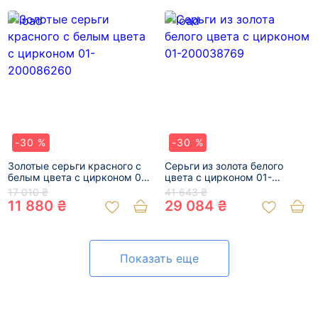
-30 %
-30 %
Золотые серьги красного с
Серьги из золота белого
белым цвета с цирконом 01-
цвета с цирконом 01-
200086260
200038769
17 010 ₴
41 643 ₴
11 880 ₴
29 084 ₴
Показать еще