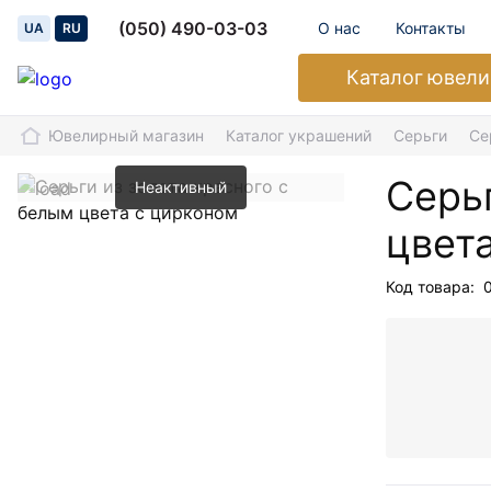
(050) 490-03-03
О нас
Контакты
UA
RU
Каталог
ювели
Ювелирный магазин
Каталог украшений
Серьги
Се
Серьг
Неактивный
цвет
Код товара: