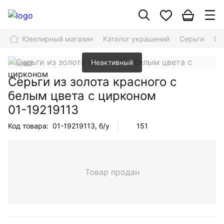
Ювелирный магазин
Каталог украшений
Серьги
Се
Неактивный
Серьги из золота красного с
белым цвета с цирконом
01-19219113
Код товара:
01-19219113
, б/у
151
Товар продан