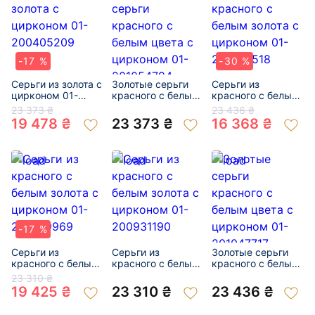
-17 %
-30 %
Серьги из золота с
Золотые серьги
Серьги из
цирконом 01-
красного с белым
красного с белым
200405209
цвета с цирконом
золота с цирконом
23 373 ₴
23 436 ₴
01-201054794
01-200013518
19 478 ₴
23 373 ₴
16 368 ₴
-17 %
Серьги из
Серьги из
Золотые серьги
красного с белым
красного с белым
красного с белым
золота с цирконом
золота с цирконом
цвета с цирконом
23 310 ₴
01-200779969
01-200931190
01-201047717
19 425 ₴
23 310 ₴
23 436 ₴