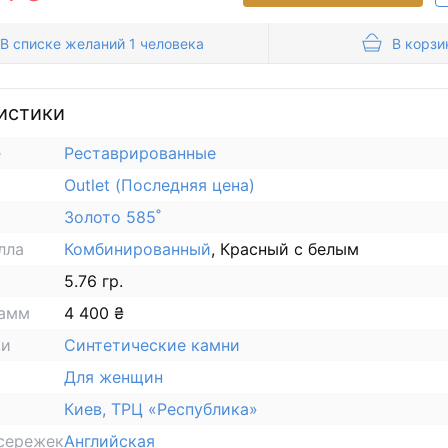
В списке желаний 1 человека
В корзи
истики
е
Реставрированные
Outlet (Последняя цена)
Золото 585˚
лла
Комбинированный
, Красный с белым
5.76 гр.
рамм
4 400 ₴
ки
Синтетические камни
Для женщин
Киев, ТРЦ «Республика»
сережек
Английская