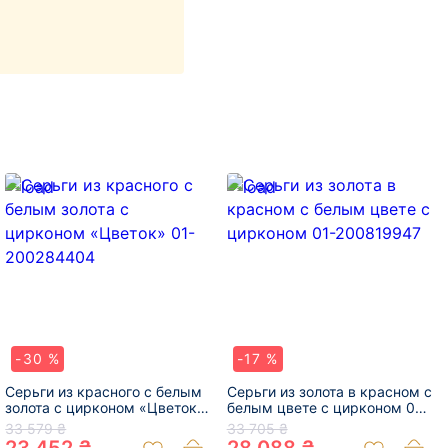
-30 %
-17 %
Серьги из красного с белым
Серьги из золота в красном с
золота с цирконом «Цветок»
белым цвете с цирконом 01-
01-200284404
200819947
33 579 ₴
33 705 ₴