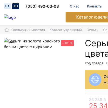
(050) 490-03-03
О нас
Контакты
UA
RU
Каталог
ювели
Ювелирный магазин
Каталог украшений
Серьги
Се
Серьг
-30 %
цвет
Код товара:
O
На
36 288 ₴
25 34