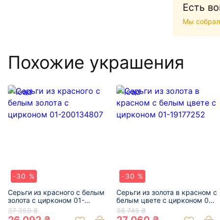
Есть в
Мы собрал
Похожие украшения
-30 %
-30 %
Серьги из красного с белым
Серьги из золота в красном с
золота с цирконом 01-
белым цвете с цирконом 01-
200134807
19177252
37 359 ₴
38 745 ₴