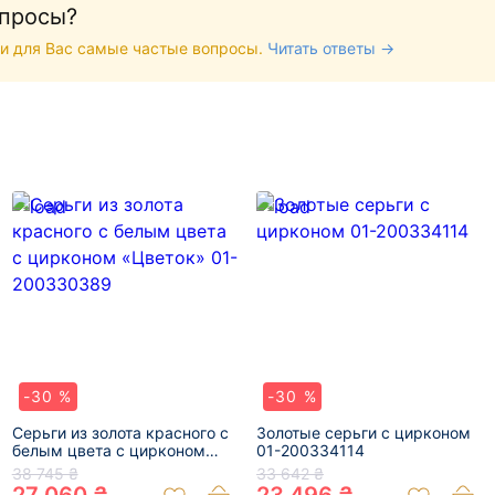
опросы?
и для Вас самые частые вопросы.
Читать ответы →
-30 %
-30 %
Серьги из золота красного с
Золотые серьги с цирконом
белым цвета с цирконом
01-200334114
«Цветок» 01-200330389
38 745 ₴
33 642 ₴