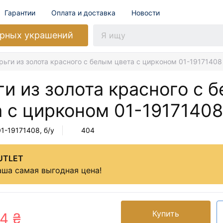
Гарантии
Оплата и доставка
Новости
рных украшений
рьги из золота красного с белым цвета с цирконом 01-19171408
и из золота красного с 
а с цирконом
01-19171408
01-19171408
, б/у
404
UTLET
ша самая выгодная цена!
Купить
4 ₴