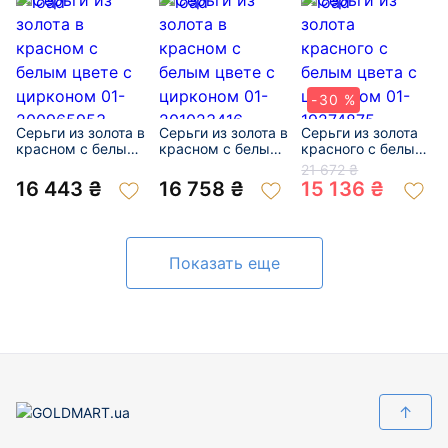
-30 %
Серьги из золота в
Серьги из золота в
Серьги из золота
красном с белым
красном с белым
красного с белым
цвете с цирконом
цвете с цирконом
цвета с цирконом
21 672 ₴
01-200965953
01-201023416
01-19274875
16 443 ₴
16 758 ₴
15 136 ₴
Показать еще
↑