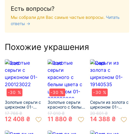
Есть вопросы?
Мы собрали для Вас самые частые вопросы.
Читать
ответы →
Похожие украшения
-30 %
-30 %
-30 %
Золотые серьги с
Золотые серьги
Серьги из золота с
цирконом 01-
красного с белым
цирконом 01-
200123022
цвета с цирконом
19140535
17 766 ₴
17 010 ₴
20 601 ₴
01-200086260
12 408 ₴
11 880 ₴
14 388 ₴