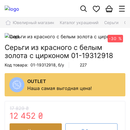
Ювелирный магазин
Каталог украшений
Серьги
Се
-30 %
Серьги из красного с белым
золота с цирконом
01-19312918
Код товара:
01-19312918
, б/у
227
OUTLET
Наша самая выгодная цена!
17 829 ₴
12 452 ₴