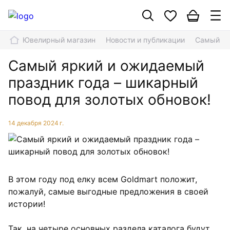
Ювелирный магазин
Новости и публикации
Самый яр
Самый яркий и ожидаемый
праздник года – шикарный
повод для золотых обновок!
14 декабря 2024 г.
В этом году под елку всем Goldmart положит,
пожалуй, самые выгодные предложения в своей
истории!
Так, на четыре основных раздела каталога будут