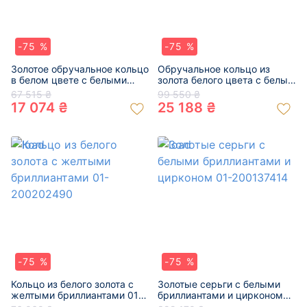
-75 %
-75 %
Золотое обручальное кольцо
Обручальное кольцо из
в белом цвете с белыми
золота белого цвета с белым
бриллиантами 01-200283029
бриллиантом 01-200323760
67 515 ₴
99 550 ₴
17 074 ₴
25 188 ₴
-75 %
-75 %
Кольцо из белого золота с
Золотые серьги с белыми
желтыми бриллиантами 01-
бриллиантами и цирконом
200202490
01-200137414