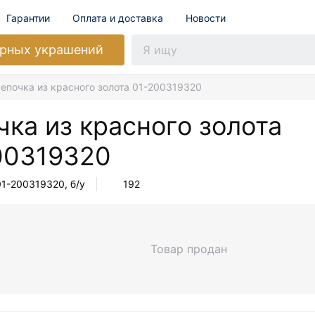
Гарантии
Оплата и доставка
Новости
рных украшений
епочка из красного золота 01-200319320
ка из красного золота
00319320
01-200319320
, б/у
192
Товар продан