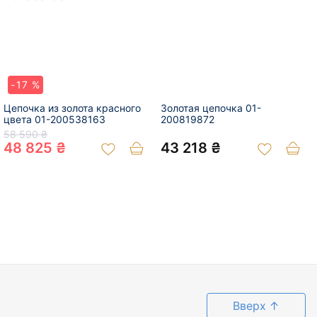
-17 %
Цепочка из золота красного
Золотая цепочка 01-
цвета 01-200538163
200819872
58 590 ₴
48 825 ₴
43 218 ₴
Вверх
↑