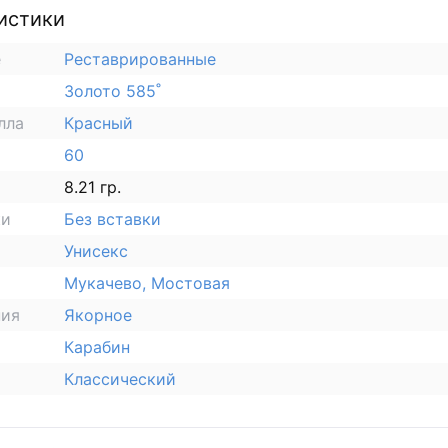
истики
е
Реставрированные
Золото 585˚
лла
Красный
60
8.21 гр.
ки
Без вставки
Унисекс
Мукачево, Мостовая
ния
Якорное
Карабин
Классический