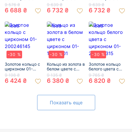
цирконом 01-
цирконом 01-
цирконом 01-
9 576 ₴
9 639 ₴
9 639 ₴
19329208
200018548
200214049
6 688 ₴
6 732 ₴
6 732 ₴
-30 %
-30 %
-30 %
Золотое кольцо с
Кольцо из золота в
Золотое кольцо
цирконом 01-
белом цвете с
белого цвета с
200246145
цирконом 01-
цирконом 01-
9 198 ₴
9 135 ₴
9 765 ₴
19231201
200134315
6 424 ₴
6 380 ₴
6 820 ₴
Показать еще