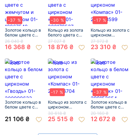
-37 %
-30 %
-17 %
Золотое кольцо в
Кольцо из золота
Кольцо из золота с
белом цвете с
белого цвета с
цирконом
жемчугом и
цирконом «Guru»
«Компас» 01-
26 040 ₴
27 027 ₴
27 972 ₴
цирконом 01-
01-200170537
200473599
16 368 ₴
18 876 ₴
23 310 ₴
18967549
-17 %
-37 %
Золотое кольцо в
Кольцо из золота с
Золотое кольцо в
белом цвете с
цирконом
белом цвете с
цирконом
«Компас» 01-
цирконом
30 618 ₴
20 160 ₴
«Гвоздь» 01-
200606704
«Цветок» 01-
21 106 ₴
25 515 ₴
12 672 ₴
200999633
200152654