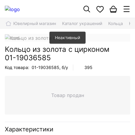
Ювелирный магазин
Каталог украшений
Кольца
Ко
Неактивный
Кольцо из золота с цирконом
01-19036585
Код товара:
01-19036585
, б/у
395
Товар продан
Характеристики