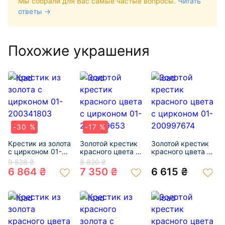
Мы собрали для Вас самые частые вопросы.
Читать
ответы →
Похожие украшения
-30 %
-17 %
Крестик из золота
Золотой крестик
Золотой крестик
с цирконом 01-
красного цвета с
красного цвета с
200341803
цирконом 01-
цирконом 01-
9 828 ₴
8 820 ₴
200829653
200997674
6 864 ₴
7 350 ₴
6 615 ₴