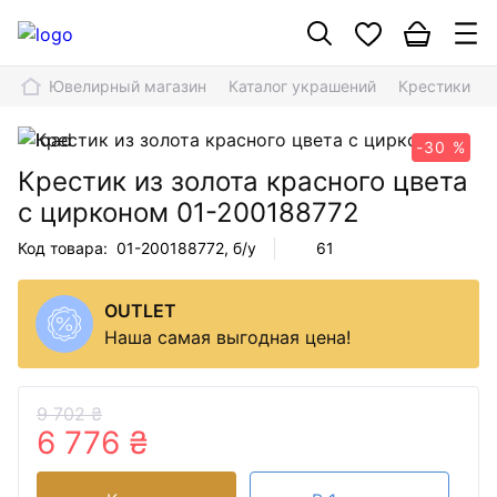
Ювелирный магазин
Каталог украшений
Крестики
-30 %
Крестик из золота красного цвета
с цирконом
01-200188772
Код товара:
01-200188772
, б/у
61
OUTLET
Наша самая выгодная цена!
9 702 ₴
6 776 ₴