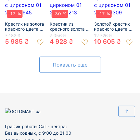
-17 %
-30 %
-17 %
Крестик из золота
Крестик из
Золотой крестик
красного цвета с
красного золота с
красного цвета с
цирконом 01-
цирконом 01-
цирконом 01-
7 182 ₴
7 056 ₴
12 726 ₴
200781945
200086213
200786309
5 985 ₴
4 928 ₴
10 605 ₴
Показать еще
↑
График работы Call - центра:
Без выходных, с 9:00 до 21:00