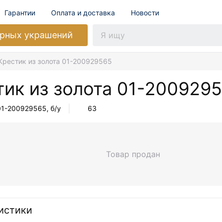
Гарантии
Оплата и доставка
Новости
рных украшений
Крестик из золота 01-200929565
тик из золота
01-200929
01-200929565
, б/у
63
Товар продан
истики