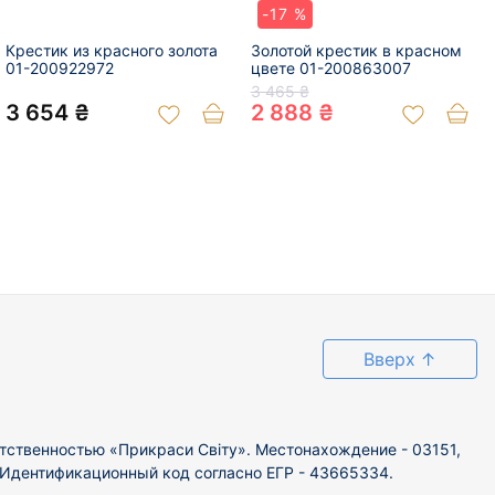
-17 %
Крестик из красного золота
Золотой крестик в красном
01-200922972
цвете 01-200863007
3 465 ₴
3 654 ₴
2 888 ₴
Вверх
↑
тственностью «Прикраси Світу». Местонахождение - 03151,
. Идентификационный код согласно ЕГР - 43665334.