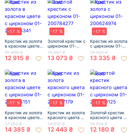
-17 %
-17 %
-17 %
Крестик из золота
Золотой крестик с
Крестик из золота
в красном цвете с
цирконом 01-
с цирконом 01-
цирконом 01-
200784277
200624974
15 498 ₴
15 687 ₴
16 002 ₴
200535341
12 915 ₴
13 073 ₴
13 335 ₴
-17 %
-17 %
-17 %
Крестик из золота
Крестик из золота
Золотой крестик
в красном цвете с
красного цвета с
красного цвета с
цирконом 01-
цирконом 01-
цирконом 01-
17 262 ₴
14 931 ₴
14 616 ₴
200485151
200337179
200490125
14 385 ₴
12 443 ₴
12 180 ₴