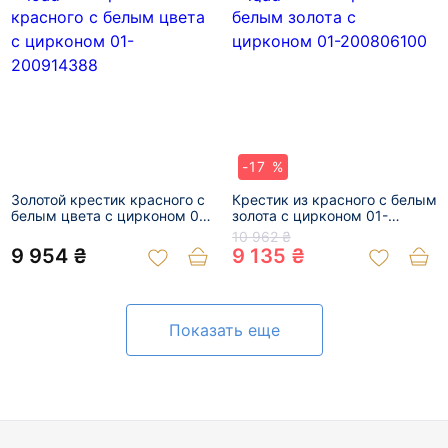
-17 %
Золотой крестик красного с
Крестик из красного с белым
белым цвета с цирконом 01-
золота с цирконом 01-
200914388
200806100
10 962 ₴
9 954 ₴
9 135 ₴
Показать еще