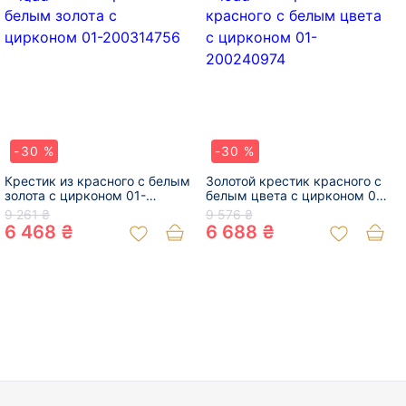
-30 %
-30 %
Крестик из красного с белым
Золотой крестик красного с
золота с цирконом 01-
белым цвета с цирконом 01-
200314756
200240974
9 261 ₴
9 576 ₴
6 468 ₴
6 688 ₴