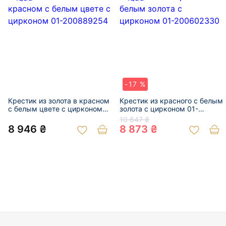
-17 %
Крестик из золота в красном
Крестик из красного с белым
с белым цвете с цирконом
золота с цирконом 01-
01-200889254
200602330
10 647 ₴
8 946 ₴
8 873 ₴