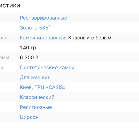
истики
е
Реставрированные
Золото 585˚
лла
Комбинированный
, Красный с белым
1.40 гр.
рамм
6 300 ₴
ки
Синтетические камни
Для женщин
Киев, ТРЦ «OASIS»
Классический
Религиозные
Циркон