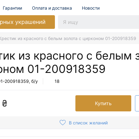
Гарантии
Оплата и доставка
Новости
рных украшений
Крестик из красного с белым золота с цирконом 01-200918359
ик из красного с белым 
оном
01-200918359
01-200918359
, б/у
18
 ₴
Купить
В список желаний