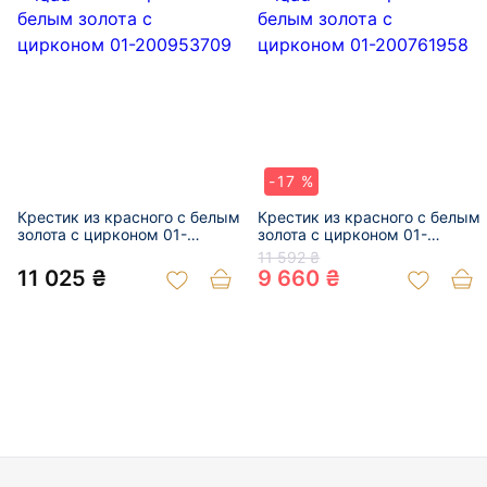
-17 %
Крестик из красного с белым
Крестик из красного с белым
золота с цирконом 01-
золота с цирконом 01-
200953709
200761958
11 592 ₴
11 025 ₴
9 660 ₴