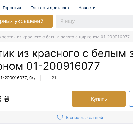
Гарантии
Оплата и доставка
Новости
рных украшений
Крестик из красного с белым золота с цирконом 01-200916077
ик из красного с белым 
оном
01-200916077
01-200916077
, б/у
21
9 ₴
Купить
В список желаний