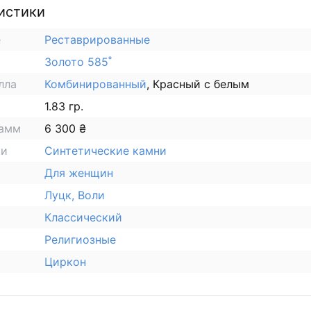
истики
е
Реставрированные
Золото 585˚
лла
Комбинированный
, Красный с белым
1.83 гр.
рамм
6 300 ₴
ки
Синтетические камни
Для женщин
Луцк, Воли
Классический
Религиозные
Циркон