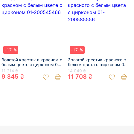
-17 %
-17 %
Золотой крестик в красном с
Золотой крестик красного с
белым цвете с цирконом 01-
белым цвета с цирконом 01-
200545466
200585556
11 214 ₴
14 049 ₴
9 345 ₴
11 708 ₴