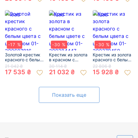
-17 %
-30 %
-30 %
Золотой крестик
Крестик из золота
Крестик из золота
красного с белым
в красном с
красного с белым
цвета с цирконом
белым цвете с
цвета с цирконом
21 042 ₴
30 114 ₴
22 806 ₴
01-200607816
цирконом 01-
01-200379459
17 535 ₴
21 032 ₴
15 928 ₴
200284447
Показать еще