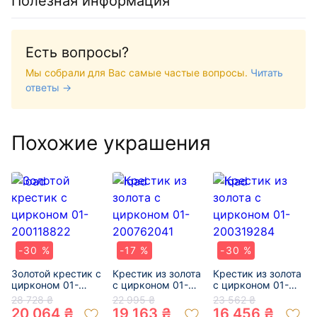
Полезная информация
Есть вопросы?
Мы собрали для Вас самые частые вопросы.
Читать
ответы →
Похожие украшения
-30 %
-17 %
-30 %
Золотой крестик с
Крестик из золота
Крестик из золота
цирконом 01-
с цирконом 01-
с цирконом 01-
200118822
200762041
200319284
28 728 ₴
22 995 ₴
23 562 ₴
20 064 ₴
19 163 ₴
16 456 ₴