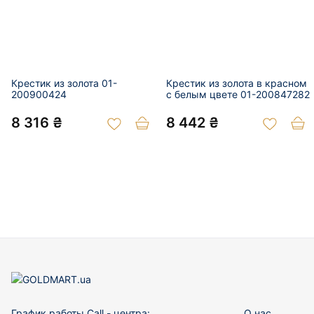
Крестик из золота 01-
Крестик из золота в красном
200900424
с белым цвете 01-200847282
8 316 ₴
8 442 ₴
График работы Call - центра:
О нас