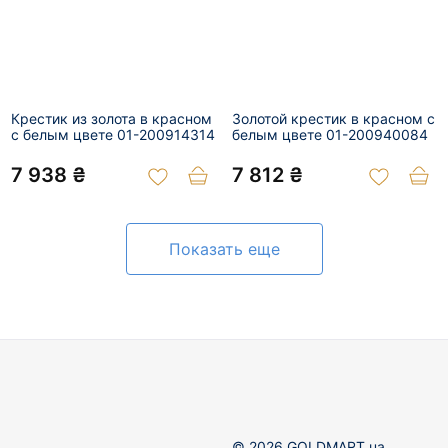
Крестик из золота в красном
Золотой крестик в красном с
с белым цвете 01-200914314
белым цвете 01-200940084
7 938 ₴
7 812 ₴
Показать еще
© 2026 GOLDMART.ua