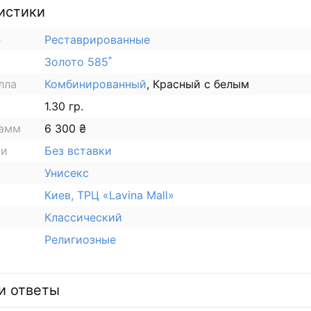
истики
е
Реставрированные
Золото 585˚
лла
Комбинированный
, Красный с белым
1.30 гр.
рамм
6 300 ₴
ки
Без вставки
Унисекс
Киев, ТРЦ «Lavina Mall»
Классический
Религиозные
и ответы