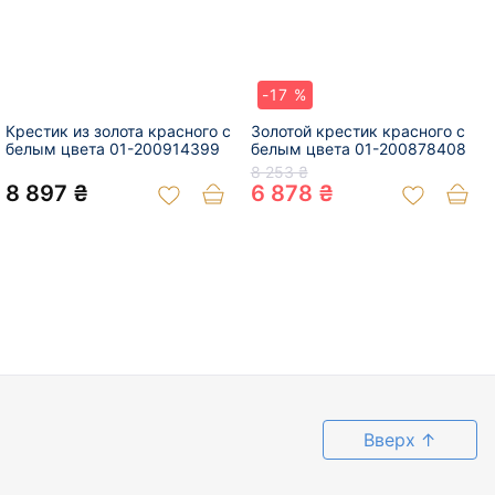
-17 %
Крестик из золота красного с
Золотой крестик красного с
белым цвета 01-200914399
белым цвета 01-200878408
8 253 ₴
8 897 ₴
6 878 ₴
Вверх
↑