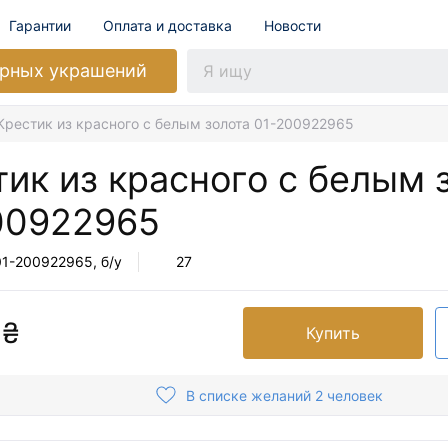
Гарантии
Оплата и доставка
Новости
рных украшений
Крестик из красного с белым золота 01-200922965
ик из красного с белым 
00922965
01-200922965
, б/у
27
 ₴
Купить
В списке желаний 2 человек