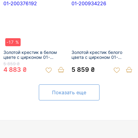
-17 %
Золотой крестик в белом
Золотой крестик белого
цвете с цирконом 01-
цвета с цирконом 01-
200376192
200934226
5 859 ₴
4 883 ₴
5 859 ₴
Показать еще