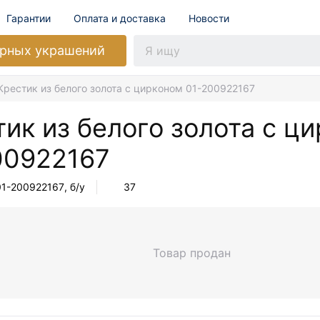
Гарантии
Оплата и доставка
Новости
рных украшений
Крестик из белого золота с цирконом 01-200922167
ик из белого золота с ц
00922167
01-200922167
, б/у
37
Товар продан