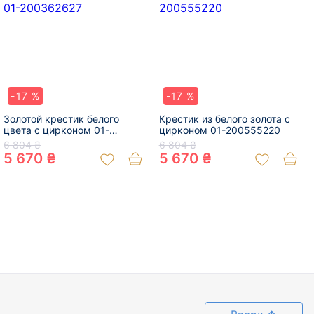
-17 %
-17 %
Золотой крестик белого
Крестик из белого золота с
цвета с цирконом 01-
цирконом 01-200555220
200362627
6 804 ₴
6 804 ₴
5 670 ₴
5 670 ₴