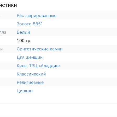
истики
е
Реставрированные
Золото 585˚
лла
Белый
1.00 гр.
ки
Синтетические камни
Для женщин
Киев, ТРЦ «Аладдин»
Классический
Религиозные
Циркон