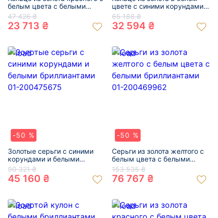
белым цвета с белыми
цвете с синими корундами и
бриллиантами 01-200742297
белыми бриллиантами 01-
47 426 ₴
65 188 ₴
200475673
23 713 ₴
32 594 ₴
-50 %
-50 %
Золотые серьги с синими
Серьги из золота желтого с
корундами и белыми
белым цвета с белыми
бриллиантами 01-200475675
бриллиантами 01-
90 321 ₴
153 535 ₴
200469962
45 160 ₴
76 767 ₴