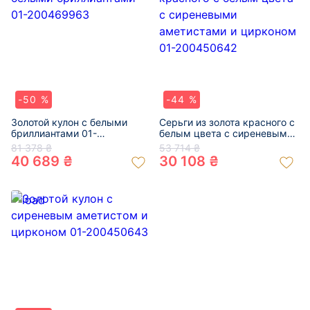
-50 %
-44 %
Золотой кулон с белыми
Серьги из золота красного с
бриллиантами 01-
белым цвета с сиреневыми
200469963
аметистами и цирконом 01-
81 378 ₴
53 714 ₴
200450642
40 689 ₴
30 108 ₴