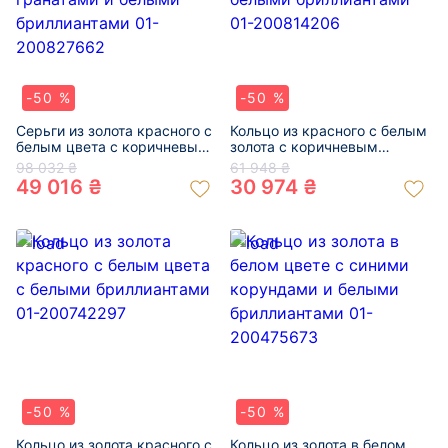
-50 %
-50 %
Серьги из золота красного с
Кольцо из красного с белым
белым цвета с коричневыми
золота с коричневым
гранатами и белыми
гранатом и белыми
98 032 ₴
61 948 ₴
бриллиантами 01-200827662
бриллиантами 01-200814206
49 016 ₴
30 974 ₴
-50 %
-50 %
Кольцо из золота красного с
Кольцо из золота в белом