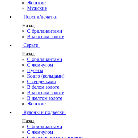
Женские
Мужские
Персни/печатки
Назад
С бриллиантами
В красном золоте
Серьги
Назад
С бриллиантами
С жемчугом
Пусеты
Конго (кольцами)
С сердечками
В белом золоте
В красном золоте
В желтом золоте
Женские
Кулоны и подвески
Назад
С бриллиантами
С жемчугом
С драгоценными камнями