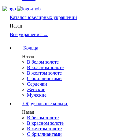
Каталог
ювелирных украшений
Назад
Все украшения →
Кольца
Назад
В белом золоте
В красном золоте
В желтом золоте
С бриллиантами
Сердечки
Женские
Мужские
Обручальные кольца
Назад
В белом золоте
В красном золоте
В желтом золоте
С бриллиантами