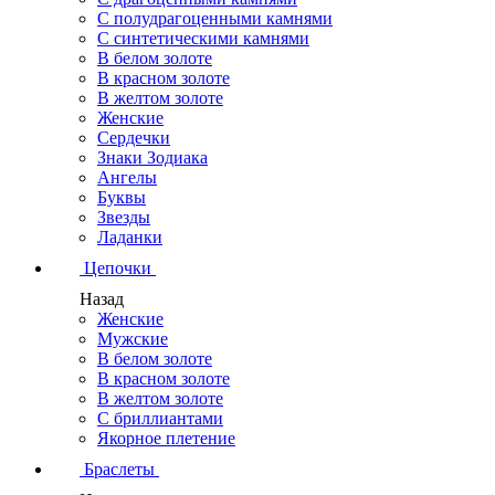
С полудрагоценными камнями
С синтетическими камнями
В белом золоте
В красном золоте
В желтом золоте
Женские
Сердечки
Знаки Зодиака
Ангелы
Буквы
Звезды
Ладанки
Цепочки
Назад
Женские
Мужские
В белом золоте
В красном золоте
В желтом золоте
С бриллиантами
Якорное плетение
Браслеты