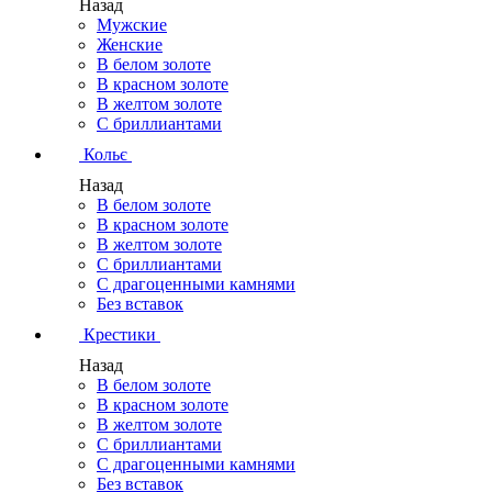
Назад
Мужские
Женские
В белом золоте
В красном золоте
В желтом золоте
С бриллиантами
Кольє
Назад
В белом золоте
В красном золоте
В желтом золоте
С бриллиантами
С драгоценными камнями
Без вставок
Крестики
Назад
В белом золоте
В красном золоте
В желтом золоте
С бриллиантами
С драгоценными камнями
Без вставок