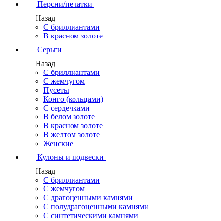
Персни/печатки
Назад
С бриллиантами
В красном золоте
Серьги
Назад
С бриллиантами
С жемчугом
Пусеты
Конго (кольцами)
С сердечками
В белом золоте
В красном золоте
В желтом золоте
Женские
Кулоны и подвески
Назад
С бриллиантами
С жемчугом
С драгоценными камнями
С полудрагоценными камнями
С синтетическими камнями