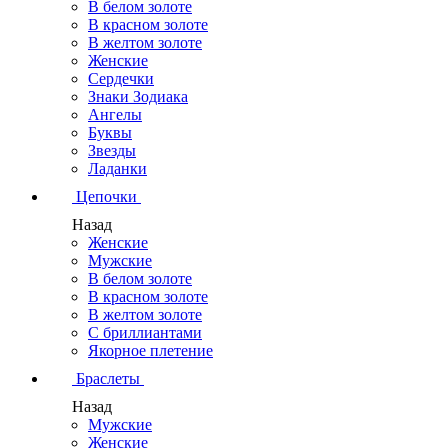
В белом золоте
В красном золоте
В желтом золоте
Женские
Сердечки
Знаки Зодиака
Ангелы
Буквы
Звезды
Ладанки
Цепочки
Назад
Женские
Мужские
В белом золоте
В красном золоте
В желтом золоте
С бриллиантами
Якорное плетение
Браслеты
Назад
Мужские
Женские