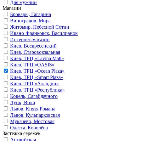
Для мужчин
Магазин
Бровары, Гагарина
Виноградов, Мира
Житомир, Небесной Сотни
Ивано-Франковск, Василианок
Интернет-магазин
Киев, Воскресенский
Киев, Старовокзальная
Киев, ТРЦ «Lavina Mall»
Киев, ТРЦ «OASIS»
Киев, ТРЦ «Ocean Plaza»
Киев, ТРЦ «Smart Plaza»
Киев, ТРЦ «Аладдин»
Киев, ТРЦ «Республика»
Ковель, Сагайдачного
Луцк, Воли
Львов, Князя Романа
Львов, Кульпарковская
Мукачево, Мостовая
Одесса, Королёва
Застежка сережек
Английская