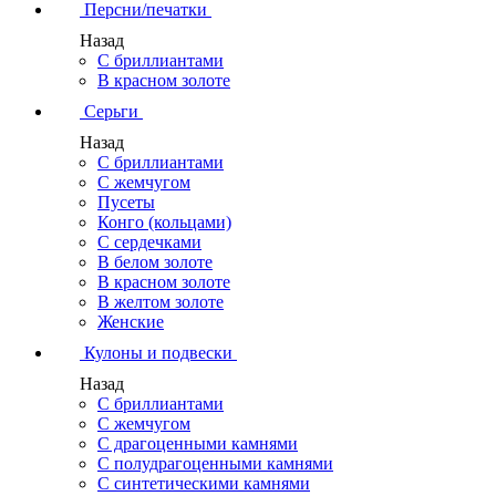
Персни/печатки
Назад
С бриллиантами
В красном золоте
Серьги
Назад
С бриллиантами
С жемчугом
Пусеты
Конго (кольцами)
С сердечками
В белом золоте
В красном золоте
В желтом золоте
Женские
Кулоны и подвески
Назад
С бриллиантами
С жемчугом
С драгоценными камнями
С полудрагоценными камнями
С синтетическими камнями