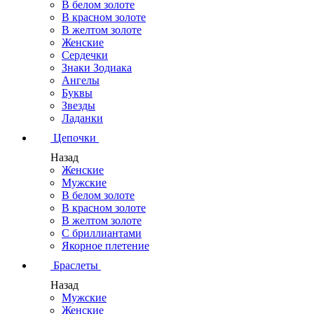
В белом золоте
В красном золоте
В желтом золоте
Женские
Сердечки
Знаки Зодиака
Ангелы
Буквы
Звезды
Ладанки
Цепочки
Назад
Женские
Мужские
В белом золоте
В красном золоте
В желтом золоте
С бриллиантами
Якорное плетение
Браслеты
Назад
Мужские
Женские