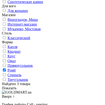
Синтетические камни
Для кого
Для женщин
Магазин
Виноградов, Мира
Интернет-магазин
Мукачево, Мостовая
Стиль
Классический
Форма
Капля
Квадрат
Круг
Овал
Прямоугольник
Ромб
Спираль
Треугольник
Найдено 3 товара
Показать
Вверх
↑
График работы Call - центра: