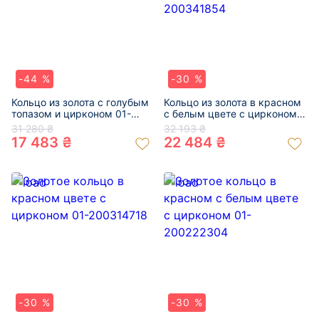
-44 %
-30 %
Кольцо из золота с голубым
Кольцо из золота в красном
топазом и цирконом 01-
с белым цвете с цирконом
200517454
01-200341854
31 280 ₴
32 193 ₴
17 483 ₴
22 484 ₴
-30 %
-30 %