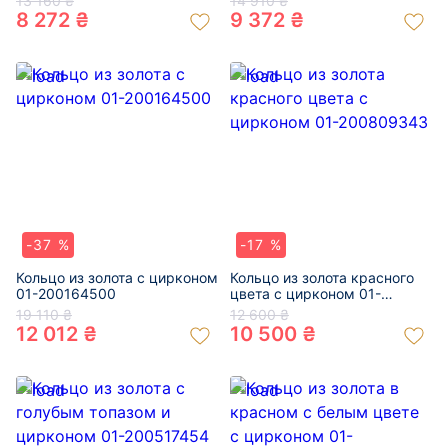
13 160 ₴
14 910 ₴
8 272 ₴
9 372 ₴
-37 %
-17 %
Кольцо из золота с цирконом
Кольцо из золота красного
01-200164500
цвета с цирконом 01-
200809343
19 110 ₴
12 600 ₴
12 012 ₴
10 500 ₴