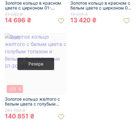
Золотое кольцо в красном
Золотое кольцо в красном с
цвете с цирконом 01-
белым цвете с цирконом 01-
200314718
200222304
21 042 ₴
19 215 ₴
14 696 ₴
13 420 ₴
Резерв
-50 %
Золотое кольцо желтого с
белым цвета с голубым
топазом и белыми
281 703 ₴
бриллиантами 01-200461789
140 851 ₴