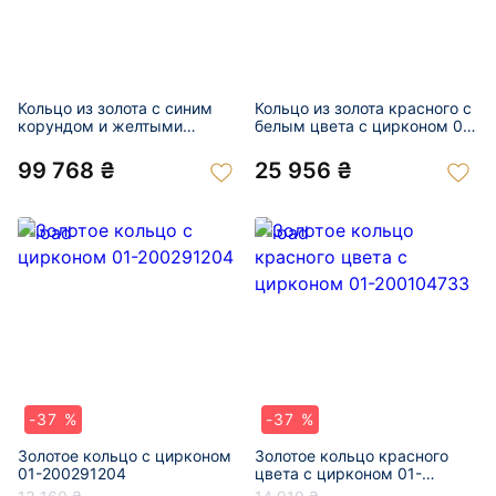
Кольцо из золота с синим
Кольцо из золота красного с
корундом и желтыми
белым цвета с цирконом 01-
бриллиантами 01-201049139
201043850
99 768 ₴
25 956 ₴
-37 %
-37 %
Золотое кольцо с цирконом
Золотое кольцо красного
01-200291204
цвета с цирконом 01-
200104733