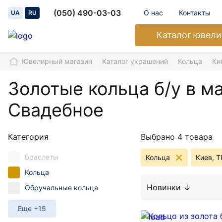
(050) 490-03-03
О нас
Контакты
UA
RU
Каталог
ювели
Ювелирный магазин
Каталог украшений
Кольца
Ки
Золотые кольца б/у в м
Свадебное
Категория
Выбрано 4 товара
Браслеты
Кольца
Киев, Т
Кольца
Новинки ↓
Обручальные кольца
Еще +15