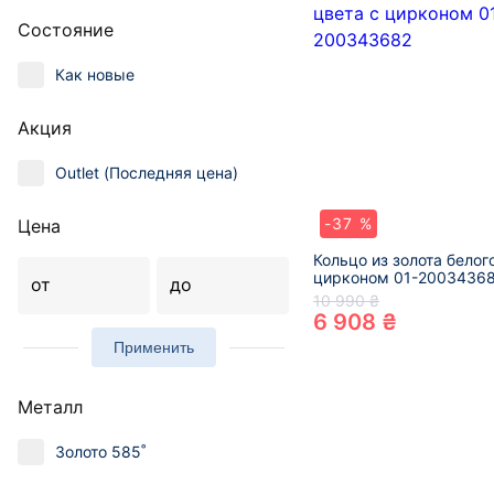
Состояние
Как новые
Акция
Outlet (Последняя цена)
-37 %
Цена
Кольцо из золота белог
цирконом 01-2003436
от
до
10 990 ₴
6 908 ₴
Применить
Металл
Золото 585˚