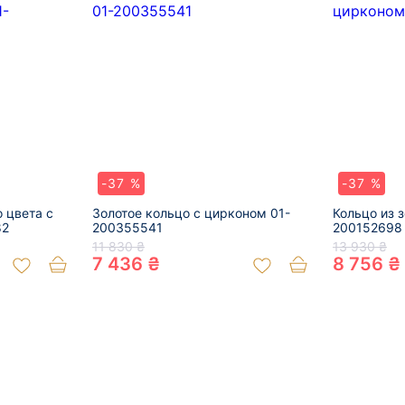
-37 %
-37 %
о цвета с
Золотое кольцо с цирконом 01-
Кольцо из 
82
200355541
200152698
11 830 ₴
13 930 ₴
7 436 ₴
8 756 ₴