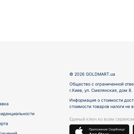
© 2026 GOLDMART.ua
Общество с ограниченной отве
г.Киев, ул. Смелянская, дом 8
Информация о стоимости доста
авка
стоимости товаров налоги не 
фиденциальности
Единый ключ ко всем сервиса
ерта
Приложение Скарбниця
рашений