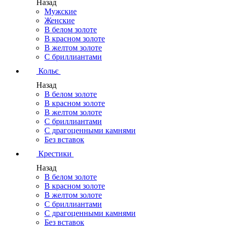
Назад
Мужские
Женские
В белом золоте
В красном золоте
В желтом золоте
С бриллиантами
Кольє
Назад
В белом золоте
В красном золоте
В желтом золоте
С бриллиантами
С драгоценными камнями
Без вставок
Крестики
Назад
В белом золоте
В красном золоте
В желтом золоте
С бриллиантами
С драгоценными камнями
Без вставок