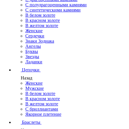
С полудрагоценными камнями
С синтетическими камнями
В белом золоте
В красном золоте
В желтом золоте
Женские
Сердечки
Знаки Зодиака
Ангелы
Буквы
Звезды
Ладанки
Цепочки
Назад
Женские
Мужские
В белом золоте
В красном золоте
В желтом золоте
С бриллиантами
Якорное плетение
Браслеты