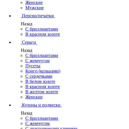
Женские
Мужские
Персни/печатки
Назад
С бриллиантами
В красном золоте
Серьги
Назад
С бриллиантами
С жемчугом
Пусеты
Конго (кольцами)
С сердечками
В белом золоте
В красном золоте
В желтом золоте
Женские
Кулоны и подвески
Назад
С бриллиантами
С жемчугом
С драгоценными камнями