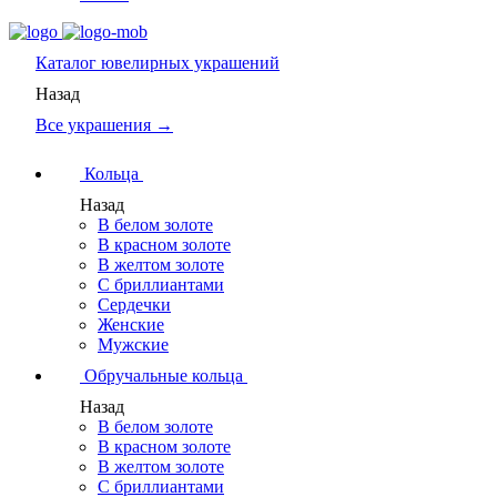
Каталог
ювелирных украшений
Назад
Все украшения →
Кольца
Назад
В белом золоте
В красном золоте
В желтом золоте
С бриллиантами
Сердечки
Женские
Мужские
Обручальные кольца
Назад
В белом золоте
В красном золоте
В желтом золоте
С бриллиантами