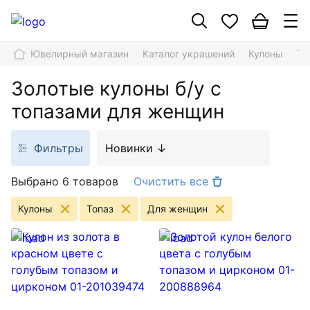
Ювелирный магазин
Каталог украшений
Кулоны
То
Золотые кулоны б/у с
топазами для женщин
Фильтры
Новинки ↓
Выбрано 6 товаров
Очистить все
Кулоны
Топаз
Для женщин