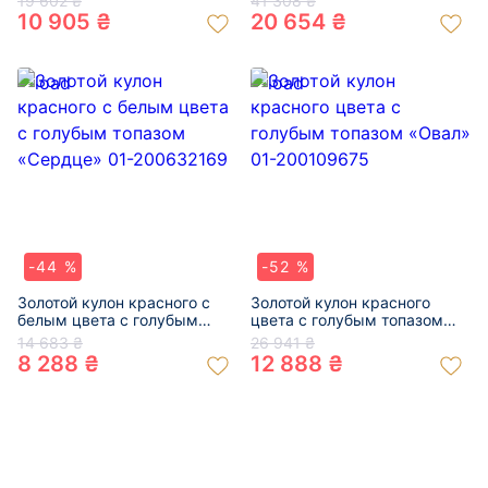
19 602 ₴
41 308 ₴
200768464
10 905 ₴
20 654 ₴
-44 %
-52 %
Золотой кулон красного с
Золотой кулон красного
белым цвета с голубым
цвета с голубым топазом
топазом «Сердце» 01-
«Овал» 01-200109675
14 683 ₴
26 941 ₴
200632169
8 288 ₴
12 888 ₴