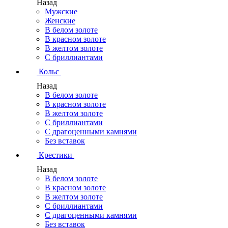
Назад
Мужские
Женские
В белом золоте
В красном золоте
В желтом золоте
С бриллиантами
Кольє
Назад
В белом золоте
В красном золоте
В желтом золоте
С бриллиантами
С драгоценными камнями
Без вставок
Крестики
Назад
В белом золоте
В красном золоте
В желтом золоте
С бриллиантами
С драгоценными камнями
Без вставок