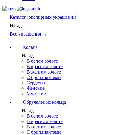
Каталог
ювелирных украшений
Назад
Все украшения →
Кольца
Назад
В белом золоте
В красном золоте
В желтом золоте
С бриллиантами
Сердечки
Женские
Мужские
Обручальные кольца
Назад
В белом золоте
В красном золоте
В желтом золоте
С бриллиантами