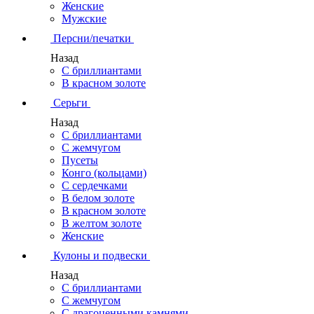
Женские
Мужские
Персни/печатки
Назад
С бриллиантами
В красном золоте
Серьги
Назад
С бриллиантами
С жемчугом
Пусеты
Конго (кольцами)
С сердечками
В белом золоте
В красном золоте
В желтом золоте
Женские
Кулоны и подвески
Назад
С бриллиантами
С жемчугом
С драгоценными камнями