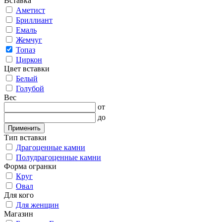
Вставка
Аметист
Бриллиант
Емаль
Жемчуг
Топаз
Циркон
Цвет вставки
Белый
Голубой
Вес
от
до
Применить
Тип вставки
Драгоценные камни
Полудрагоценные камни
Форма огранки
Круг
Овал
Для кого
Для женщин
Магазин