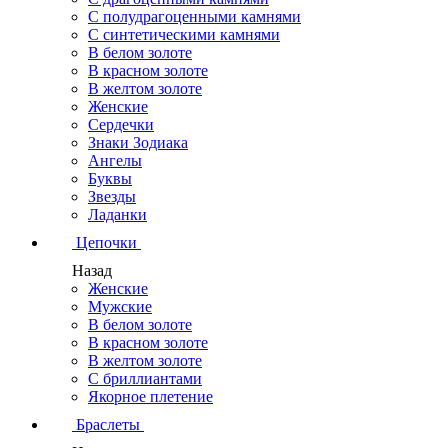
С полудрагоценными камнями
С синтетическими камнями
В белом золоте
В красном золоте
В желтом золоте
Женские
Сердечки
Знаки Зодиака
Ангелы
Буквы
Звезды
Ладанки
Цепочки
Назад
Женские
Мужские
В белом золоте
В красном золоте
В желтом золоте
С бриллиантами
Якорное плетение
Браслеты