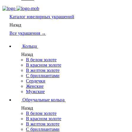
Каталог
ювелирных украшений
Назад
Все украшения →
Кольца
Назад
В белом золоте
В красном золоте
В желтом золоте
С бриллиантами
Сердечки
Женские
Мужские
Обручальные кольца
Назад
В белом золоте
В красном золоте
В желтом золоте
С бриллиантами