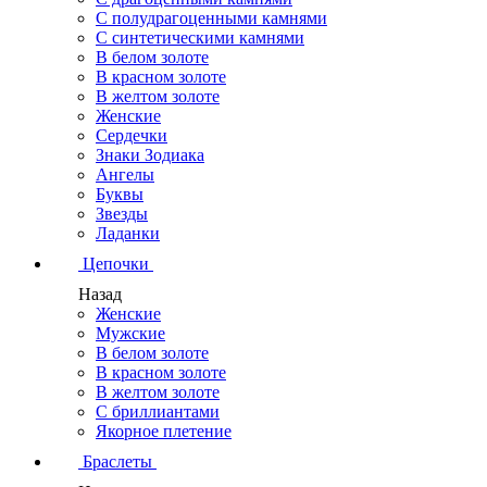
С полудрагоценными камнями
С синтетическими камнями
В белом золоте
В красном золоте
В желтом золоте
Женские
Сердечки
Знаки Зодиака
Ангелы
Буквы
Звезды
Ладанки
Цепочки
Назад
Женские
Мужские
В белом золоте
В красном золоте
В желтом золоте
С бриллиантами
Якорное плетение
Браслеты