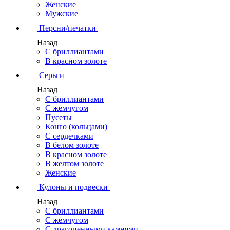
Женские
Мужские
Персни/печатки
Назад
С бриллиантами
В красном золоте
Серьги
Назад
С бриллиантами
С жемчугом
Пусеты
Конго (кольцами)
С сердечками
В белом золоте
В красном золоте
В желтом золоте
Женские
Кулоны и подвески
Назад
С бриллиантами
С жемчугом
С драгоценными камнями