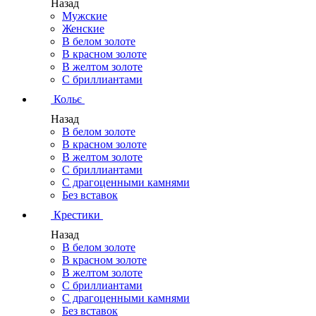
Назад
Мужские
Женские
В белом золоте
В красном золоте
В желтом золоте
С бриллиантами
Кольє
Назад
В белом золоте
В красном золоте
В желтом золоте
С бриллиантами
С драгоценными камнями
Без вставок
Крестики
Назад
В белом золоте
В красном золоте
В желтом золоте
С бриллиантами
С драгоценными камнями
Без вставок