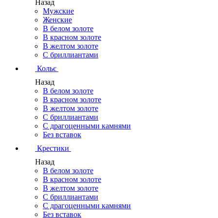
Назад
Мужские
Женские
В белом золоте
В красном золоте
В желтом золоте
С бриллиантами
Кольє
Назад
В белом золоте
В красном золоте
В желтом золоте
С бриллиантами
С драгоценными камнями
Без вставок
Крестики
Назад
В белом золоте
В красном золоте
В желтом золоте
С бриллиантами
С драгоценными камнями
Без вставок