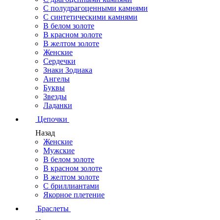
С полудрагоценными камнями
С синтетическими камнями
В белом золоте
В красном золоте
В желтом золоте
Женские
Сердечки
Знаки Зодиака
Ангелы
Буквы
Звезды
Ладанки
Цепочки
Назад
Женские
Мужские
В белом золоте
В красном золоте
В желтом золоте
С бриллиантами
Якорное плетение
Браслеты