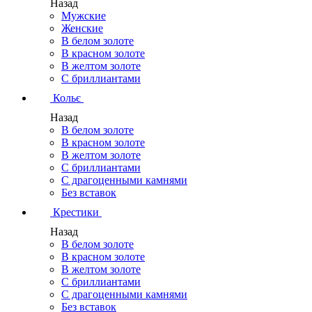
Назад
Мужские
Женские
В белом золоте
В красном золоте
В желтом золоте
С бриллиантами
Кольє
Назад
В белом золоте
В красном золоте
В желтом золоте
С бриллиантами
С драгоценными камнями
Без вставок
Крестики
Назад
В белом золоте
В красном золоте
В желтом золоте
С бриллиантами
С драгоценными камнями
Без вставок