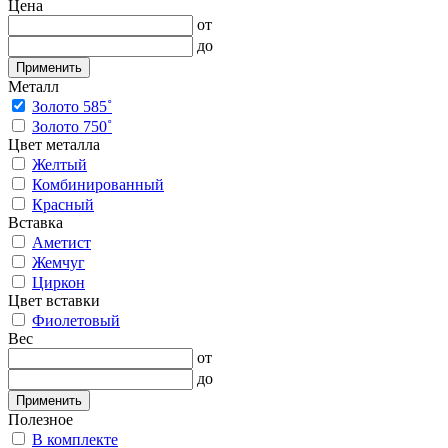
Цена
от
до
Применить
Металл
Золото 585˚
Золото 750˚
Цвет металла
Желтый
Комбинированный
Красный
Вставка
Аметист
Жемчуг
Циркон
Цвет вставки
Фиолетовый
Вес
от
до
Применить
Полезное
В комплекте