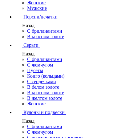
Женские
Мужские
Персни/печатки
Назад
С бриллиантами
В красном золоте
Серьги
Назад
С бриллиантами
С жемчугом
Пусеты
Конго (кольцами)
С сердечками
В белом золоте
В красном золоте
В желтом золоте
Женские
Кулоны и подвески
Назад
С бриллиантами
С жемчугом
С драгоценными камнями