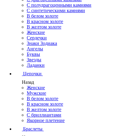
С полудрагоценными камнями
С синтетическими камнями
В белом золоте
В красном золоте
В желтом золоте
Женские
Сердечки
Знаки Зодиака
Ангелы
Буквы
Звезды
Ладанки
Цепочки
Назад
Женские
Мужские
В белом золоте
В красном золоте
В желтом золоте
С бриллиантами
Якорное плетение
Браслеты