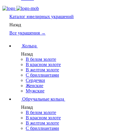
Каталог
ювелирных украшений
Назад
Все украшения →
Кольца
Назад
В белом золоте
В красном золоте
В желтом золоте
С бриллиантами
Сердечки
Женские
Мужские
Обручальные кольца
Назад
В белом золоте
В красном золоте
В желтом золоте
С бриллиантами