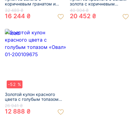
коричневым гранатом и
золота с коричневым
желтыми бриллиантами 01-
гранатом и белыми
32 489 ₴
40 904 ₴
200599872
бриллиантами 01-200501558
16 244 ₴
20 452 ₴
-52 %
Золотой кулон красного
цвета с голубым топазом
«Овал» 01-200109675
26 941 ₴
12 888 ₴