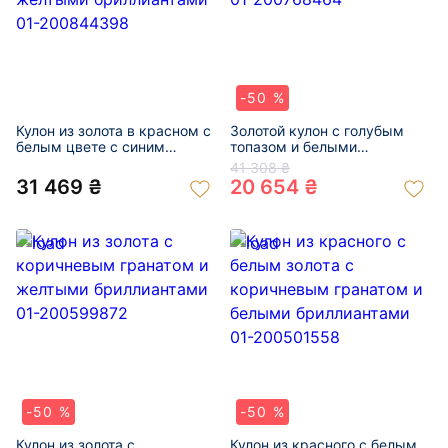
-50 %
Кулон из золота в красном с
Золотой кулон с голубым
белым цвете с синим
топазом и белыми
корундом и желтыми
бриллиантами 01-
41 308 ₴
бриллиантами 01-
200768464
31 469 ₴
20 654 ₴
200844398
-50 %
-50 %
Кулон из золота с
Кулон из красного с белым