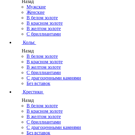
Назад
Мужские
Женские
В белом золоте
В красном золоте
В желтом золоте
С бриллиантами
Кольє
Назад
В белом золоте
В красном золоте
В желтом золоте
С бриллиантами
С драгоценными камнями
Без вставок
Крестики
Назад
В белом золоте
В красном золоте
В желтом золоте
С бриллиантами
С драгоценными камнями
Без вставок