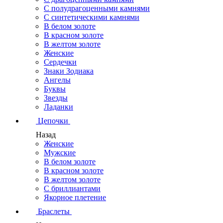
С полудрагоценными камнями
С синтетическими камнями
В белом золоте
В красном золоте
В желтом золоте
Женские
Сердечки
Знаки Зодиака
Ангелы
Буквы
Звезды
Ладанки
Цепочки
Назад
Женские
Мужские
В белом золоте
В красном золоте
В желтом золоте
С бриллиантами
Якорное плетение
Браслеты