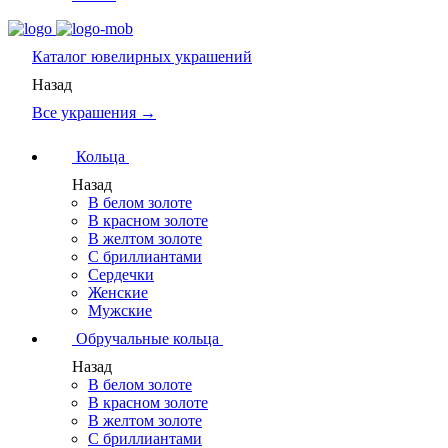
Каталог
ювелирных украшений
Назад
Все украшения →
Кольца
Назад
В белом золоте
В красном золоте
В желтом золоте
С бриллиантами
Сердечки
Женские
Мужские
Обручальные кольца
Назад
В белом золоте
В красном золоте
В желтом золоте
С бриллиантами