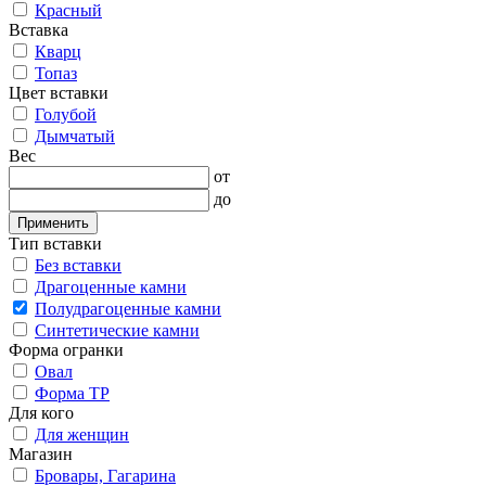
Красный
Вставка
Кварц
Топаз
Цвет вставки
Голубой
Дымчатый
Вес
от
до
Применить
Тип вставки
Без вставки
Драгоценные камни
Полудрагоценные камни
Синтетические камни
Форма огранки
Овал
Форма ТР
Для кого
Для женщин
Магазин
Бровары, Гагарина