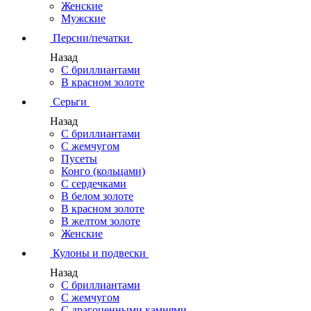
Женские
Мужские
Персни/печатки
Назад
С бриллиантами
В красном золоте
Серьги
Назад
С бриллиантами
С жемчугом
Пусеты
Конго (кольцами)
С сердечками
В белом золоте
В красном золоте
В желтом золоте
Женские
Кулоны и подвески
Назад
С бриллиантами
С жемчугом
С драгоценными камнями