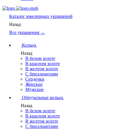
Каталог
ювелирных украшений
Назад
Все украшения →
Кольца
Назад
В белом золоте
В красном золоте
В желтом золоте
С бриллиантами
Сердечки
Женские
Мужские
Обручальные кольца
Назад
В белом золоте
В красном золоте
В желтом золоте
С бриллиантами