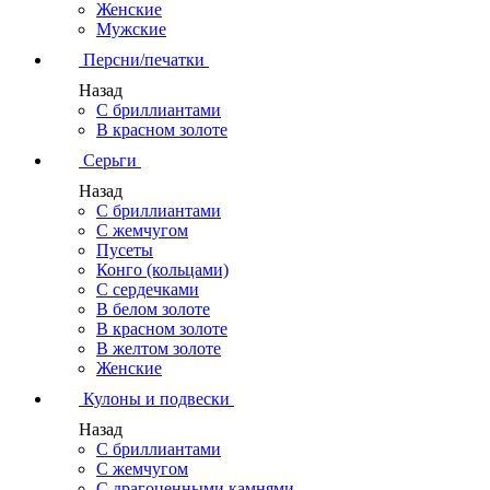
Женские
Мужские
Персни/печатки
Назад
С бриллиантами
В красном золоте
Серьги
Назад
С бриллиантами
С жемчугом
Пусеты
Конго (кольцами)
С сердечками
В белом золоте
В красном золоте
В желтом золоте
Женские
Кулоны и подвески
Назад
С бриллиантами
С жемчугом
С драгоценными камнями