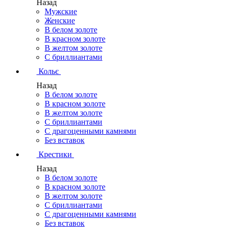
Назад
Мужские
Женские
В белом золоте
В красном золоте
В желтом золоте
С бриллиантами
Кольє
Назад
В белом золоте
В красном золоте
В желтом золоте
С бриллиантами
С драгоценными камнями
Без вставок
Крестики
Назад
В белом золоте
В красном золоте
В желтом золоте
С бриллиантами
С драгоценными камнями
Без вставок