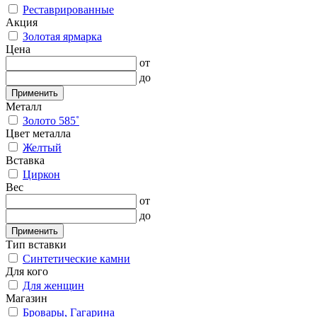
Реставрированные
Акция
Золотая ярмарка
Цена
от
до
Применить
Металл
Золото 585˚
Цвет металла
Желтый
Вставка
Циркон
Вес
от
до
Применить
Тип вставки
Синтетические камни
Для кого
Для женщин
Магазин
Бровары, Гагарина