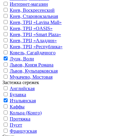
Интернет-магазин
Киев, Воскресенский
Киев, Старовокзальная
Киев, ТРЦ «Lavina Mall»
Киев, ТРЦ «OASIS»
Киев, ТРЦ «Smart Plaza»
Киев, ТРЦ «Аладдин»
Киев, ТРЦ «Республика»
Ковель, Сагайдачного
Луцк, Воли
Львов, Князя Романа
Львов, Кульпарковская
Мукачево, Мостовая
Застежка сережек
Английская
Булавка
Итальянская
Каффы
Кольца (Конго)
Протяжка
Пусет
Французская