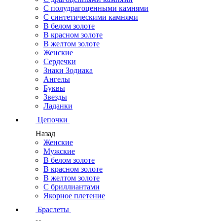
С полудрагоценными камнями
С синтетическими камнями
В белом золоте
В красном золоте
В желтом золоте
Женские
Сердечки
Знаки Зодиака
Ангелы
Буквы
Звезды
Ладанки
Цепочки
Назад
Женские
Мужские
В белом золоте
В красном золоте
В желтом золоте
С бриллиантами
Якорное плетение
Браслеты