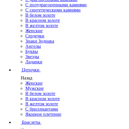
С полудрагоценными камнями
С синтетическими камнями
В белом золоте
В красном золоте
В желтом золоте
Женские
Сердечки
Знаки Зодиака
Ангелы
Буквы
Звезды
Ладанки
Цепочки
Назад
Женские
Мужские
В белом золоте
В красном золоте
В желтом золоте
С бриллиантами
Якорное плетение
Браслеты