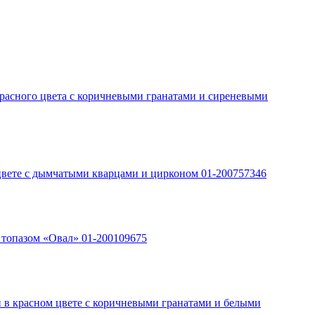
красного цвета с коричневыми гранатами и сиреневыми
 цвете с дымчатыми кварцами и цирконом 01-200757346
 топазом «Овал» 01-200109675
и в красном цвете с коричневыми гранатами и белыми