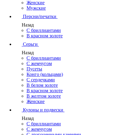
Женские
Мужские
Персни/печатки
Назад
С бриллиантами
В красном золоте
Серьги
Назад
С бриллиантами
С жемчугом
Пусеты
Конго (кольцами)
С сердечками
В белом золоте
В красном золоте
В желтом золоте
Женские
Кулоны и подвески
Назад
С бриллиантами
С жемчугом
С драгоценными камнями