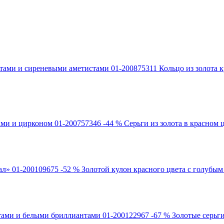
Кольцо из золота 
-44 %
Серьги из золота в красном
-52 %
Золотой кулон красного цвета с голубым
-67 %
Золотые серьг