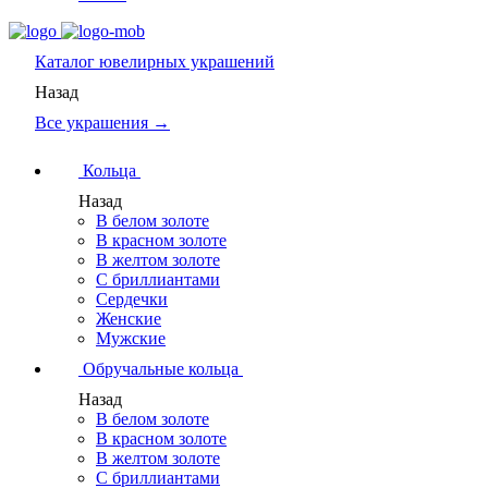
Каталог
ювелирных украшений
Назад
Все украшения →
Кольца
Назад
В белом золоте
В красном золоте
В желтом золоте
С бриллиантами
Сердечки
Женские
Мужские
Обручальные кольца
Назад
В белом золоте
В красном золоте
В желтом золоте
С бриллиантами